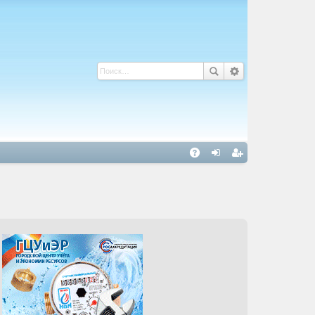
С
A
хо
ег
Q
д
ис
тр
ац
ия