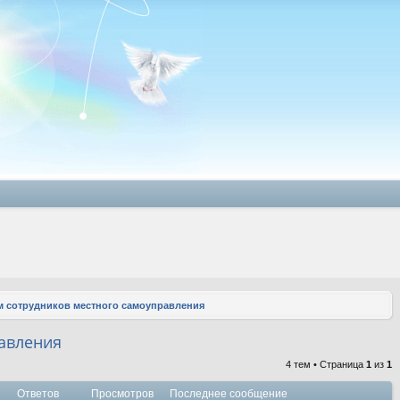
 сотрудников местного самоуправления
авления
4 тем • Страница
1
из
1
Ответов
Просмотров
Последнее сообщение