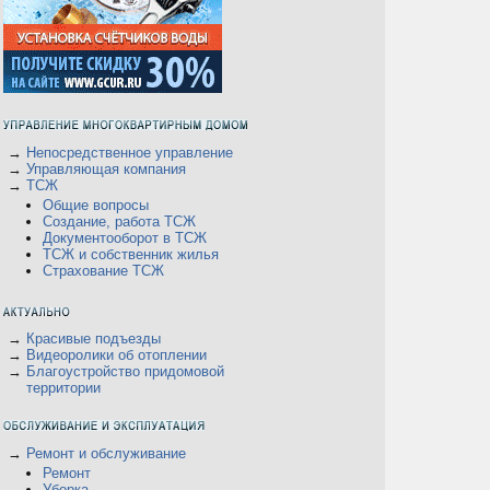
→
Непосредственное управление
→
Управляющая компания
→
ТСЖ
Общие вопросы
Создание, работа ТСЖ
Документооборот в ТСЖ
ТСЖ и собственник жилья
Страхование ТСЖ
→
Красивые подъезды
→
Видеоролики об отоплении
→
Благоустройство придомовой
территории
→
Ремонт и обслуживание
Ремонт
Уборка