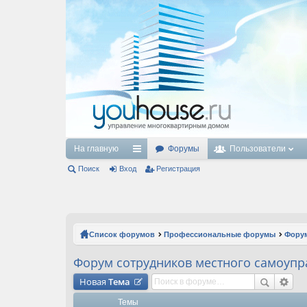
На главную
Форумы
Пользователи
Поиск
Вход
с
Регистрация
ы
лк
и
Список форумов
Профессиональные форумы
Форум
Форум сотрудников местного самоупр
Новая
Тема
Темы