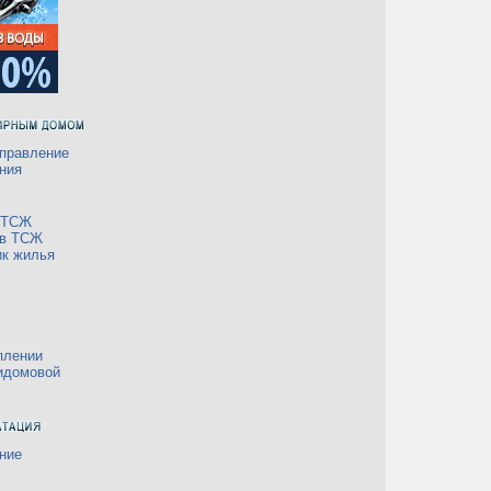
правление
ния
а ТСЖ
 в ТСЖ
ик жилья
плении
идомовой
ние