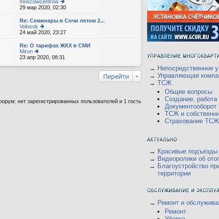
moscowcentrow
29 мар 2020, 02:30
е
р
е
Re: Семинары в Сочи летом 2...
йт
Volosok
и
24 май 2020, 23:27
е
к
р
п
е
Re: О тарифах ЖКХ в СМИ
о
йт
Miron
с
и
23 апр 2020, 08:31
е
л
к
р
е
п
→
Непосредственное у
е
д
о
йт
Перейти
→
Управляющая компа
н
с
и
→
ТСЖ
е
л
к
м
е
Общие вопросы
п
у
д
о
Создание, работ
орум: нет зарегистрированных пользователей и 1 гость
с
н
с
Документооборот
о
е
л
о
ТСЖ и собственн
м
е
б
у
Страхование ТСЖ
д
щ
с
н
е
о
е
н
о
м
и
б
у
ю
щ
→
Красивые подъезды
с
е
о
→
Видеоролики об ото
н
о
→
Благоустройство пр
и
б
территории
ю
щ
е
н
и
ю
→
Ремонт и обслужива
Ремонт
Уборка