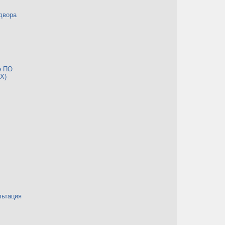
двора
е ПО
Х)
льтация