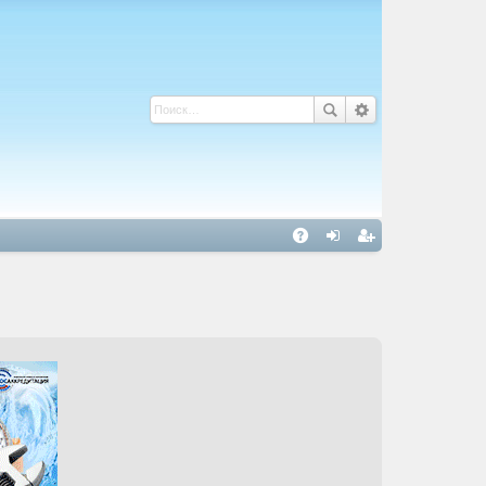
С
A
хо
ег
Q
д
ис
тр
ац
ия