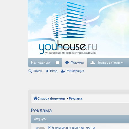
На главную
Форумы
Пользователи
Поиск
Вход
с
Регистрация
ы
лк
и
Список форумов
Реклама
Реклама
Форум
Юридические услуги