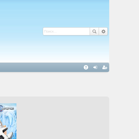
С
A
хо
ег
Q
д
ис
тр
ац
ия