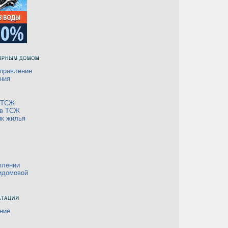
правление
ния
а ТСЖ
 в ТСЖ
ик жилья
плении
идомовой
ние