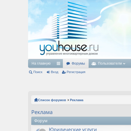
На главную
Форумы
Пользователи
Поиск
Вход
с
Регистрация
ы
лк
и
Список форумов
Реклама
Реклама
Форум
Юридические услуги