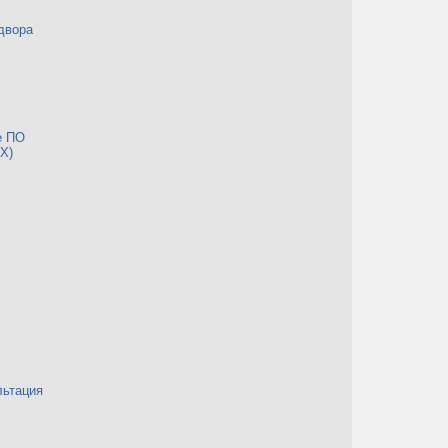
двора
е ПО
Х)
льтация