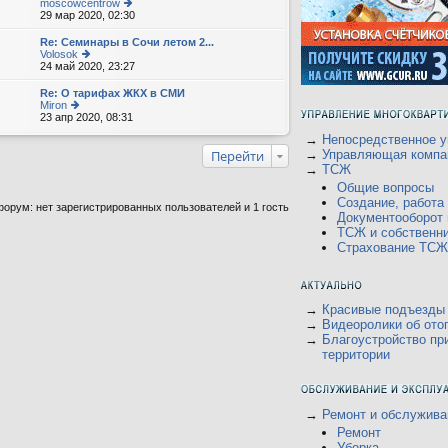
moscowcentrow
29 мар 2020, 02:30
е
р
е
Re: Семинары в Сочи летом 2...
йт
Volosok
и
24 май 2020, 23:27
е
к
р
п
е
Re: О тарифах ЖКХ в СМИ
о
йт
Miron
с
и
23 апр 2020, 08:31
е
л
к
р
е
п
→
Непосредственное у
е
д
о
йт
Перейти
→
Управляющая компа
н
с
и
→
ТСЖ
е
л
к
м
е
Общие вопросы
п
у
д
о
Создание, работ
орум: нет зарегистрированных пользователей и 1 гость
с
н
с
Документооборот
о
е
л
о
ТСЖ и собственн
м
е
б
у
Страхование ТСЖ
д
щ
с
н
е
о
е
н
о
м
и
б
у
ю
щ
→
Красивые подъезды
с
е
о
→
Видеоролики об ото
н
о
→
Благоустройство пр
и
б
территории
ю
щ
е
н
и
ю
→
Ремонт и обслужива
Ремонт
Уборка