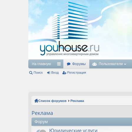
На главную
Форумы
Пользователи
Поиск
Вход
с
Регистрация
ы
лк
и
Список форумов
Реклама
Реклама
Форум
Юридические услуги