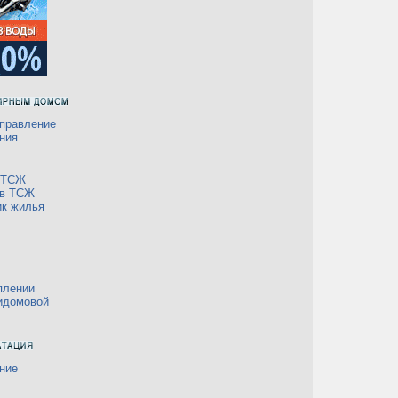
правление
ния
а ТСЖ
 в ТСЖ
ик жилья
плении
идомовой
ние