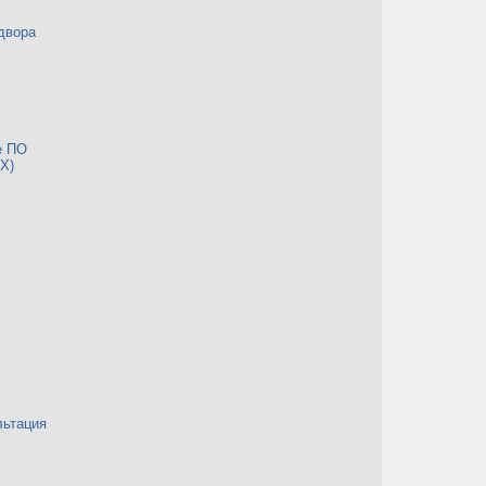
двора
е ПО
Х)
льтация