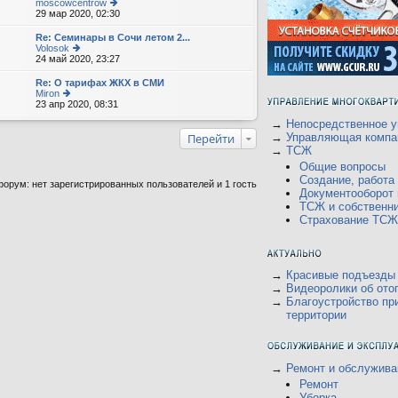
moscowcentrow
29 мар 2020, 02:30
е
р
е
Re: Семинары в Сочи летом 2...
йт
Volosok
и
24 май 2020, 23:27
е
к
р
п
е
Re: О тарифах ЖКХ в СМИ
о
йт
Miron
с
и
23 апр 2020, 08:31
е
л
к
р
е
п
→
Непосредственное у
е
д
о
йт
Перейти
→
Управляющая компа
н
с
и
→
ТСЖ
е
л
к
м
е
Общие вопросы
п
у
д
о
Создание, работ
орум: нет зарегистрированных пользователей и 1 гость
с
н
с
Документооборот
о
е
л
о
ТСЖ и собственн
м
е
б
у
Страхование ТСЖ
д
щ
с
н
е
о
е
н
о
м
и
б
у
ю
щ
→
Красивые подъезды
с
е
о
→
Видеоролики об ото
н
о
→
Благоустройство пр
и
б
территории
ю
щ
е
н
и
ю
→
Ремонт и обслужива
Ремонт
Уборка