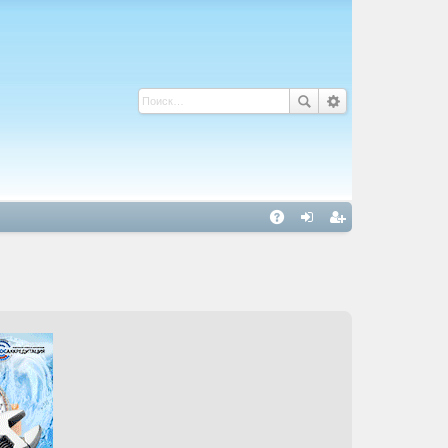
С
A
хо
ег
Q
д
ис
тр
ац
ия