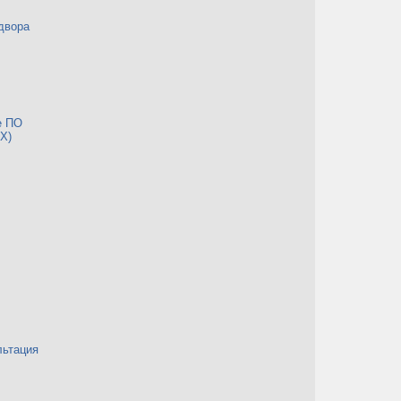
двора
е ПО
Х)
льтация