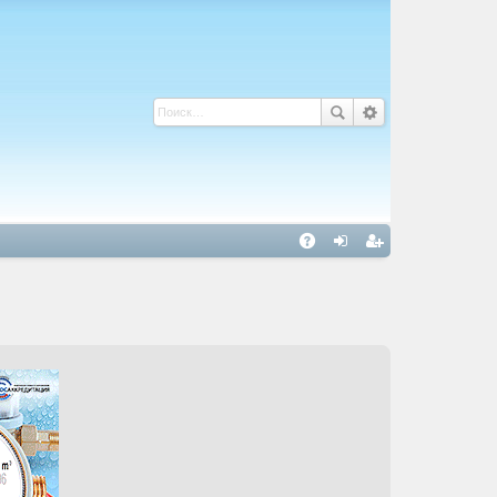
С
A
хо
ег
Q
д
ис
тр
ац
ия