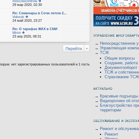
moscowcentrow
29 мар 2020, 02:30
е
р
е
Re: Семинары в Сочи летом 2...
йт
Volosok
и
24 май 2020, 23:27
е
к
р
п
е
Re: О тарифах ЖКХ в СМИ
о
йт
Miron
с
и
23 апр 2020, 08:31
е
л
к
р
е
п
→
Непосредственное у
е
д
о
йт
Перейти
→
Управляющая компа
н
с
и
→
ТСЖ
е
л
к
м
е
Общие вопросы
п
у
д
о
Создание, работ
орум: нет зарегистрированных пользователей и 1 гость
с
н
с
Документооборот
о
е
л
о
ТСЖ и собственн
м
е
б
у
Страхование ТСЖ
д
щ
с
н
е
о
е
н
о
м
и
б
у
ю
щ
→
Красивые подъезды
с
е
о
→
Видеоролики об ото
н
о
→
Благоустройство пр
и
б
территории
ю
щ
е
н
и
ю
→
Ремонт и обслужива
Ремонт
Уборка