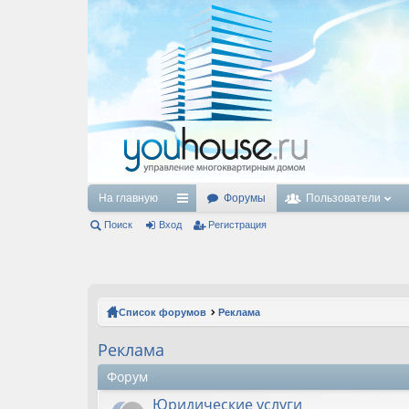
На главную
Форумы
Пользователи
Поиск
Вход
с
Регистрация
ы
лк
и
Список форумов
Реклама
Реклама
Форум
Юридические услуги