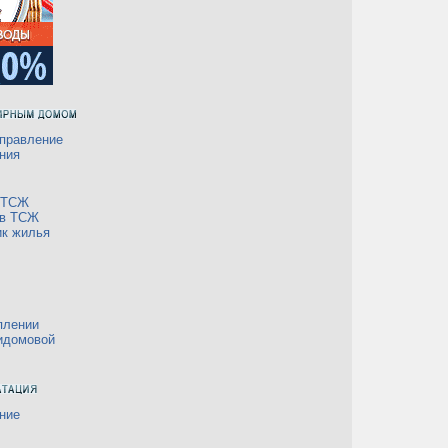
правление
ния
а ТСЖ
 в ТСЖ
ик жилья
плении
идомовой
ние