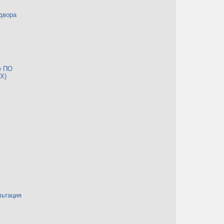
двора
е ПО
Х)
льтация