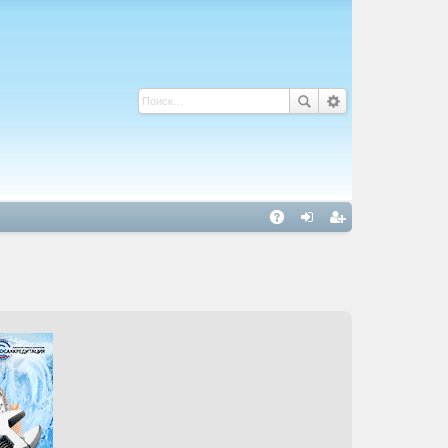
С
A
хо
ег
Q
д
ис
тр
ац
ия