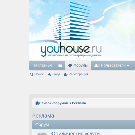
На главную
Форумы
Пользователи
Поиск
Вход
с
Регистрация
ы
лк
и
Список форумов
Реклама
Реклама
Форум
Юридические услуги