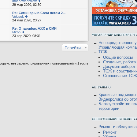
moscowcentrow
29 мар 2020, 02:30
е
р
е
Re: Семинары в Сочи летом 2...
йт
Volosok
и
24 май 2020, 23:27
е
к
р
п
е
Re: О тарифах ЖКХ в СМИ
о
йт
Miron
с
и
23 апр 2020, 08:31
е
л
к
р
е
п
→
Непосредственное у
е
д
о
йт
Перейти
→
Управляющая компа
н
с
и
→
ТСЖ
е
л
к
м
е
Общие вопросы
п
у
д
о
Создание, работ
орум: нет зарегистрированных пользователей и 1 гость
с
н
с
Документооборот
о
е
л
о
ТСЖ и собственн
м
е
б
у
Страхование ТСЖ
д
щ
с
н
е
о
е
н
о
м
и
б
у
ю
щ
→
Красивые подъезды
с
е
о
→
Видеоролики об ото
н
о
→
Благоустройство пр
и
б
территории
ю
щ
е
н
и
ю
→
Ремонт и обслужива
Ремонт
Уборка