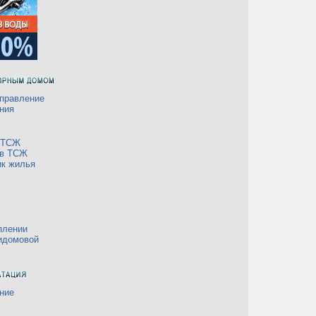
правление
ния
а ТСЖ
 в ТСЖ
ик жилья
плении
идомовой
ние