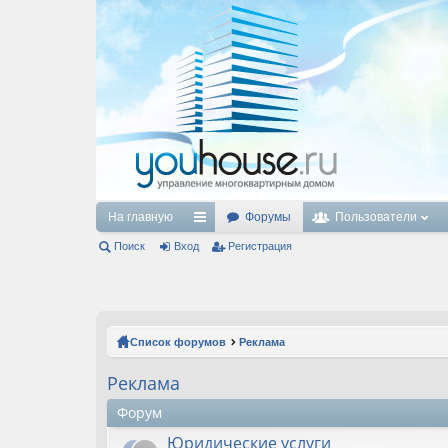
На главную
Форумы
Пользователи
Поиск
Вход
с
Регистрация
ы
лк
и
Список форумов
Реклама
Реклама
Форум
Юридические услуги