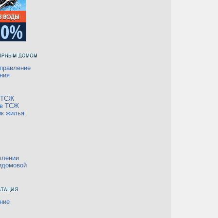
правление
ния
а ТСЖ
 в ТСЖ
ик жилья
плении
идомовой
ние