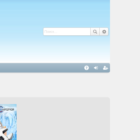
С
A
хо
ег
Q
д
ис
тр
ац
ия