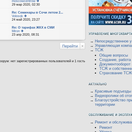
moscowcentrow
29 мар 2020, 02:30
е
р
е
Re: Семинары в Сочи летом 2...
йт
Volosok
и
24 май 2020, 23:27
е
к
р
п
е
Re: О тарифах ЖКХ в СМИ
о
йт
Miron
с
и
23 апр 2020, 08:31
е
л
к
р
е
п
→
Непосредственное у
е
д
о
йт
Перейти
→
Управляющая компа
н
с
и
→
ТСЖ
е
л
к
м
е
Общие вопросы
п
у
д
о
Создание, работ
орум: нет зарегистрированных пользователей и 1 гость
с
н
с
Документооборот
о
е
л
о
ТСЖ и собственн
м
е
б
у
Страхование ТСЖ
д
щ
с
н
е
о
е
н
о
м
и
б
у
ю
щ
→
Красивые подъезды
с
е
о
→
Видеоролики об ото
н
о
→
Благоустройство пр
и
б
территории
ю
щ
е
н
и
ю
→
Ремонт и обслужива
Ремонт
Уборка