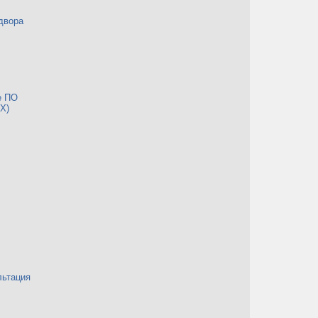
двора
е ПО
Х)
льтация