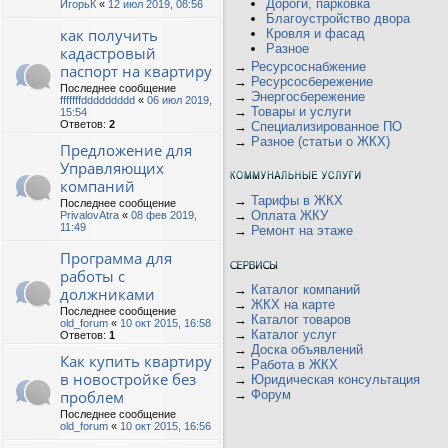
Дороги, парковка
ИгорьК
«
12 июл 2019, 08:56
Благоустройство двора
как получить
Кровля и фасад
Разное
кадастровый
→
Ресурсоснабжение
паспорт на квартиру
→
Ресурсосбережение
Последнее сообщение
→
Энергосбережение
fffffffddddddddd
«
06 июл 2019,
→
Товары и услуги
15:54
Ответов:
2
→
Специализированное ПО
→
Разное (статьи о ЖКХ)
Предложение для
Управляющих
компаний
→
Тарифы в ЖКХ
Последнее сообщение
→
Оплата ЖКУ
PrivalovAtra
«
08 фев 2019,
11:49
→
Ремонт на этаже
Программа для
работы с
→
Каталог компаний
должниками
→
ЖКХ на карте
Последнее сообщение
→
Каталог товаров
old_forum
«
10 окт 2015, 16:58
→
Каталог услуг
Ответов:
1
→
Доска объявлений
Как купить квартиру
→
Работа в ЖКХ
в новостройке без
→
Юридическая консультация
проблем
→
Форум
Последнее сообщение
old_forum
«
10 окт 2015, 16:56