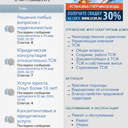
11 тем • Страница
1
из
1
Темы
Решение любых
вопросов с
недвижимостью
Последнее сообщение
moscowcentrow
«
29 мар
→
Непосредственное управление
2020, 02:30
→
Управляющая компания
Ответов:
8
→
ТСЖ
Юридическая
Общие вопросы
консультация
Создание, работа ТСЖ
Документооборот в ТСЖ
относительно ТСЖ
ТСЖ и собственник жилья
Последнее сообщение
Страхование ТСЖ
moscowcentrow
«
19 мар
2020, 04:23
Ответов:
7
Услуги юриста.
→
Красивые подъезды
Опыт более 10 лет!
→
Видеоролики об отоплении
Последнее сообщение
→
Благоустройство придомовой
sachasobol
«
02 авг 2019,
территории
14:34
Ответов:
4
Консалтинговые и
юридические
→
Ремонт и обслуживание
услуги.
Ремонт
Уборка
Последнее сообщение