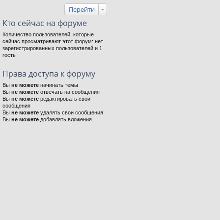
Перейти
Кто сейчас на форуме
Количество пользователей, которые
сейчас просматривают этот форум: нет
зарегистрированных пользователей и 1
гость
Права доступа к форуму
Вы
не можете
начинать темы
Вы
не можете
отвечать на сообщения
Вы
не можете
редактировать свои
сообщения
Вы
не можете
удалять свои сообщения
Вы
не можете
добавлять вложения