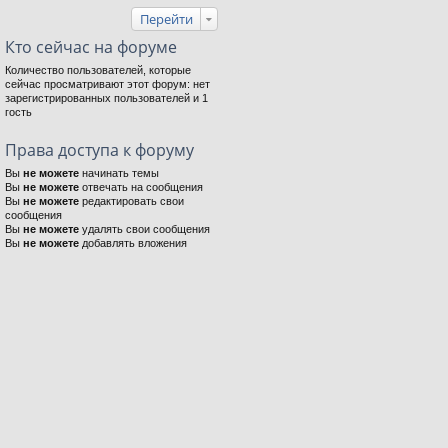
Перейти
Кто сейчас на форуме
Количество пользователей, которые
сейчас просматривают этот форум: нет
зарегистрированных пользователей и 1
гость
Права доступа к форуму
Вы
не можете
начинать темы
Вы
не можете
отвечать на сообщения
Вы
не можете
редактировать свои
сообщения
Вы
не можете
удалять свои сообщения
Вы
не можете
добавлять вложения