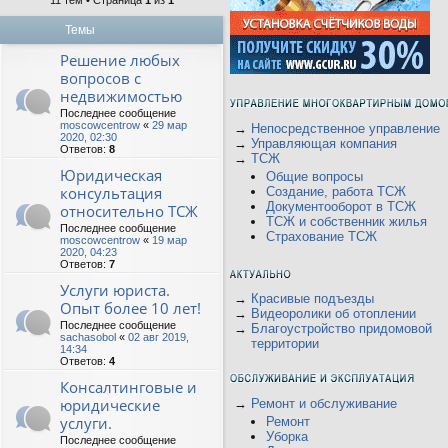
11 тем • Страница
1
из
1
Темы
Решение любых
вопросов с
недвижимостью
Последнее сообщение
moscowcentrow
«
29 мар
→
Непосредственное управление
2020, 02:30
→
Управляющая компания
Ответов:
8
→
ТСЖ
Юридическая
Общие вопросы
консультация
Создание, работа ТСЖ
Документооборот в ТСЖ
относительно ТСЖ
ТСЖ и собственник жилья
Последнее сообщение
Страхование ТСЖ
moscowcentrow
«
19 мар
2020, 04:23
Ответов:
7
Услуги юриста.
→
Красивые подъезды
Опыт более 10 лет!
→
Видеоролики об отоплении
Последнее сообщение
→
Благоустройство придомовой
sachasobol
«
02 авг 2019,
территории
14:34
Ответов:
4
Консалтинговые и
юридические
→
Ремонт и обслуживание
услуги.
Ремонт
Уборка
Последнее сообщение