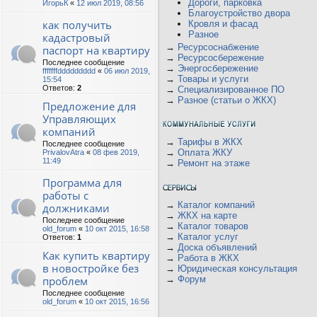
Дороги, парковка
ИгорьК
«
12 июл 2019, 08:56
Благоустройство двора
как получить
Кровля и фасад
Разное
кадастровый
→
Ресурсоснабжение
паспорт на квартиру
→
Ресурсосбережение
Последнее сообщение
→
Энергосбережение
fffffffddddddddd
«
06 июл 2019,
→
Товары и услуги
15:54
Ответов:
2
→
Специализированное ПО
→
Разное (статьи о ЖКХ)
Предложение для
Управляющих
компаний
→
Тарифы в ЖКХ
Последнее сообщение
→
Оплата ЖКУ
PrivalovAtra
«
08 фев 2019,
11:49
→
Ремонт на этаже
Программа для
работы с
→
Каталог компаний
должниками
→
ЖКХ на карте
Последнее сообщение
→
Каталог товаров
old_forum
«
10 окт 2015, 16:58
→
Каталог услуг
Ответов:
1
→
Доска объявлений
Как купить квартиру
→
Работа в ЖКХ
в новостройке без
→
Юридическая консультация
проблем
→
Форум
Последнее сообщение
old_forum
«
10 окт 2015, 16:56