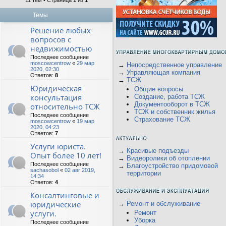
11 тем • Страница
1
из
1
Темы
Решение любых
вопросов с
недвижимостью
Последнее сообщение
moscowcentrow
«
29 мар
→
Непосредственное управление
2020, 02:30
→
Управляющая компания
Ответов:
8
→
ТСЖ
Юридическая
Общие вопросы
консультация
Создание, работа ТСЖ
Документооборот в ТСЖ
относительно ТСЖ
ТСЖ и собственник жилья
Последнее сообщение
Страхование ТСЖ
moscowcentrow
«
19 мар
2020, 04:23
Ответов:
7
Услуги юриста.
→
Красивые подъезды
Опыт более 10 лет!
→
Видеоролики об отоплении
Последнее сообщение
→
Благоустройство придомовой
sachasobol
«
02 авг 2019,
территории
14:34
Ответов:
4
Консалтинговые и
юридические
→
Ремонт и обслуживание
услуги.
Ремонт
Уборка
Последнее сообщение