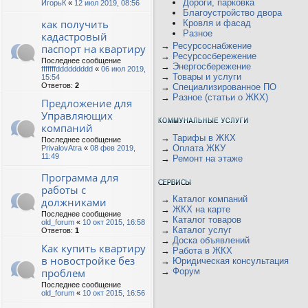
Дороги, парковка
ИгорьК
«
12 июл 2019, 08:56
Благоустройство двора
как получить
Кровля и фасад
Разное
кадастровый
→
Ресурсоснабжение
паспорт на квартиру
→
Ресурсосбережение
Последнее сообщение
→
Энергосбережение
fffffffddddddddd
«
06 июл 2019,
→
Товары и услуги
15:54
Ответов:
2
→
Специализированное ПО
→
Разное (статьи о ЖКХ)
Предложение для
Управляющих
компаний
→
Тарифы в ЖКХ
Последнее сообщение
→
Оплата ЖКУ
PrivalovAtra
«
08 фев 2019,
11:49
→
Ремонт на этаже
Программа для
работы с
→
Каталог компаний
должниками
→
ЖКХ на карте
Последнее сообщение
→
Каталог товаров
old_forum
«
10 окт 2015, 16:58
→
Каталог услуг
Ответов:
1
→
Доска объявлений
Как купить квартиру
→
Работа в ЖКХ
в новостройке без
→
Юридическая консультация
проблем
→
Форум
Последнее сообщение
old_forum
«
10 окт 2015, 16:56