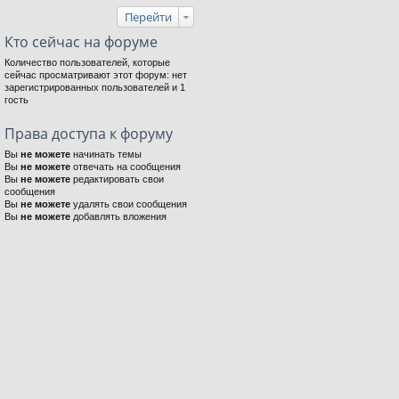
Перейти
Кто сейчас на форуме
Количество пользователей, которые
сейчас просматривают этот форум: нет
зарегистрированных пользователей и 1
гость
Права доступа к форуму
Вы
не можете
начинать темы
Вы
не можете
отвечать на сообщения
Вы
не можете
редактировать свои
сообщения
Вы
не можете
удалять свои сообщения
Вы
не можете
добавлять вложения