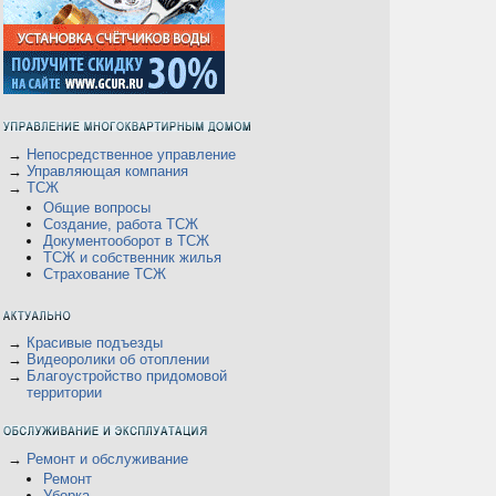
→
Непосредственное управление
→
Управляющая компания
→
ТСЖ
Общие вопросы
Создание, работа ТСЖ
Документооборот в ТСЖ
ТСЖ и собственник жилья
Страхование ТСЖ
В
→
Красивые подъезды
→
Видеоролики об отоплении
→
Благоустройство придомовой
территории
→
Ремонт и обслуживание
Ремонт
Уборка