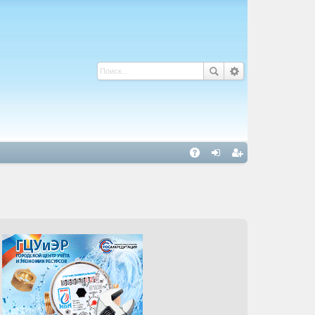
С
A
хо
ег
Q
д
ис
тр
ац
ия