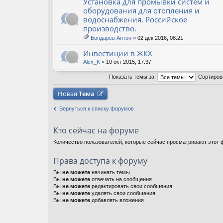
Установка для промывки систем и
оборудования для отопления и
водоснабжения. Российское
производство.
Бондарев Антон
» 02 дек 2016, 08:21
ло
ж
Инвестиции в ЖКХ
ен
ия
Alex_K
» 10 окт 2015, 17:37
Показать темы за:
Сортиров
Новая
Тема
Вернуться к списку форумов
Кто сейчас на форуме
Количество пользователей, которые сейчас просматривают этот ф
Права доступа к форуму
Вы
не можете
начинать темы
Вы
не можете
отвечать на сообщения
Вы
не можете
редактировать свои сообщения
Вы
не можете
удалять свои сообщения
Вы
не можете
добавлять вложения