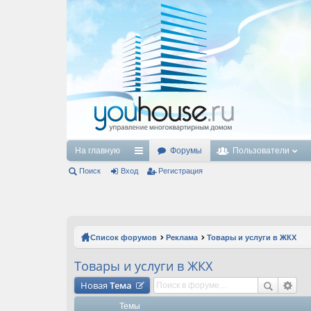
На главную
Форумы
Пользователи
Поиск
Вход
с
Регистрация
ы
лк
и
Список форумов
Реклама
Товары и услуги в ЖКХ
Товары и услуги в ЖКХ
Новая
Тема
Темы