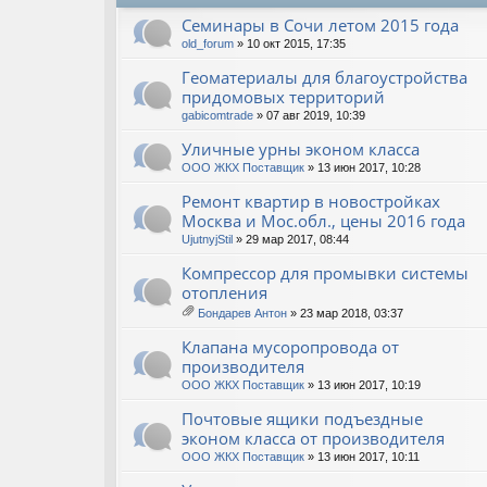
Семинары в Сочи летом 2015 года
old_forum
» 10 окт 2015, 17:35
Геоматериалы для благоустройства
придомовых территорий
gabicomtrade
» 07 авг 2019, 10:39
Уличные урны эконом класса
ООО ЖКХ Поставщик
» 13 июн 2017, 10:28
Ремонт квартир в новостройках
Москва и Мос.обл., цены 2016 года
UjutnyjStil
» 29 мар 2017, 08:44
Компрессор для промывки системы
отопления
Бондарев Антон
» 23 мар 2018, 03:37
ло
ж
Клапана мусоропровода от
ен
производителя
ия
ООО ЖКХ Поставщик
» 13 июн 2017, 10:19
Почтовые ящики подъездные
эконом класса от производителя
ООО ЖКХ Поставщик
» 13 июн 2017, 10:11