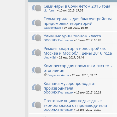
Семинары в Сочи летом 2015 года
old_forum
» 10 окт 2015, 17:35
Геоматериалы для благоустройства
придомовых территорий
gabicomtrade
» 07 авг 2019, 10:39
Уличные урны эконом класса
ООО ЖКХ Поставщик
» 13 июн 2017, 10:28
Ремонт квартир в новостройках
Москва и Мос.обл., цены 2016 года
UjutnyjStil
» 29 мар 2017, 08:44
Компрессор для промывки системы
отопления
Бондарев Антон
» 23 мар 2018, 03:37
ло
ж
Клапана мусоропровода от
ен
производителя
ия
ООО ЖКХ Поставщик
» 13 июн 2017, 10:19
Почтовые ящики подъездные
эконом класса от производителя
ООО ЖКХ Поставщик
» 13 июн 2017, 10:11