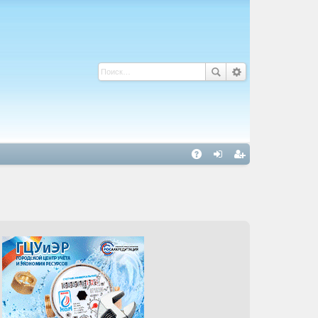
С
A
хо
ег
Q
д
ис
тр
ац
ия