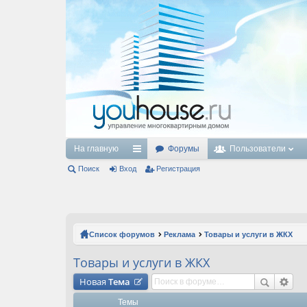
На главную
Форумы
Пользователи
Поиск
Вход
с
Регистрация
ы
лк
и
Список форумов
Реклама
Товары и услуги в ЖКХ
Товары и услуги в ЖКХ
Новая
Тема
Темы