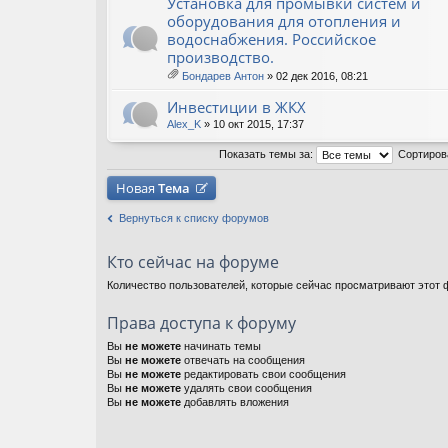
Установка для промывки систем и
оборудования для отопления и
водоснабжения. Российское
производство.
Бондарев Антон
» 02 дек 2016, 08:21
ло
ж
Инвестиции в ЖКХ
ен
ия
Alex_K
» 10 окт 2015, 17:37
Показать темы за:
Сортиров
Новая
Тема
Вернуться к списку форумов
Кто сейчас на форуме
Количество пользователей, которые сейчас просматривают этот ф
Права доступа к форуму
Вы
не можете
начинать темы
Вы
не можете
отвечать на сообщения
Вы
не можете
редактировать свои сообщения
Вы
не можете
удалять свои сообщения
Вы
не можете
добавлять вложения