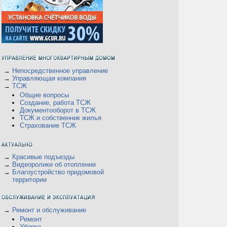
→
Непосредственное управление
→
Управляющая компания
→
ТСЖ
Общие вопросы
Создание, работа ТСЖ
Документооборот в ТСЖ
ТСЖ и собственник жилья
Страхование ТСЖ
В
→
Красивые подъезды
→
Видеоролики об отоплении
→
Благоустройство придомовой
территории
→
Ремонт и обслуживание
Ремонт
Уборка