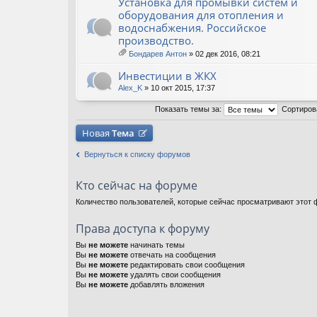
Установка для промывки систем и
оборудования для отопления и
водоснабжения. Российское
производство.
Бондарев Антон
» 02 дек 2016, 08:21
ло
ж
Инвестиции в ЖКХ
ен
ия
Alex_K
» 10 окт 2015, 17:37
Показать темы за:
Сортиров
Новая
Тема
Вернуться к списку форумов
Кто сейчас на форуме
Количество пользователей, которые сейчас просматривают этот ф
Права доступа к форуму
Вы
не можете
начинать темы
Вы
не можете
отвечать на сообщения
Вы
не можете
редактировать свои сообщения
Вы
не можете
удалять свои сообщения
Вы
не можете
добавлять вложения