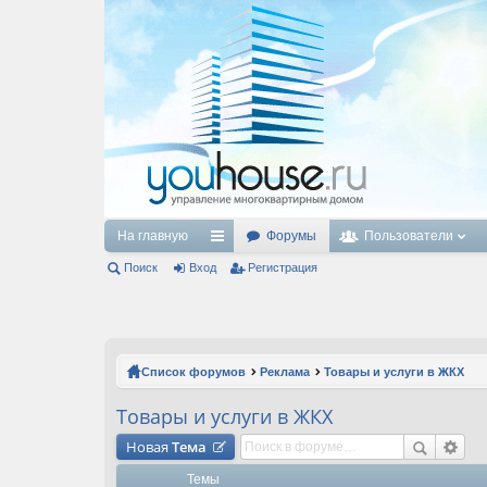
На главную
Форумы
Пользователи
Поиск
Вход
с
Регистрация
ы
лк
и
Список форумов
Реклама
Товары и услуги в ЖКХ
Товары и услуги в ЖКХ
Новая
Тема
Темы