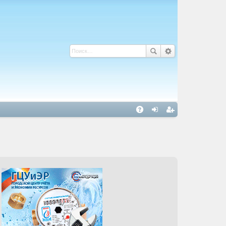
С
A
хо
ег
Q
д
ис
тр
ац
ия