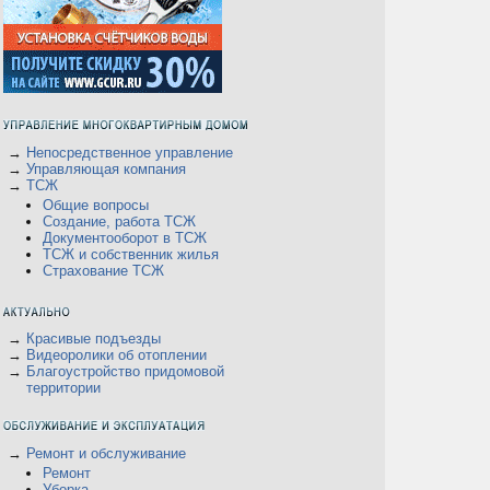
→
Непосредственное управление
→
Управляющая компания
→
ТСЖ
Общие вопросы
Создание, работа ТСЖ
Документооборот в ТСЖ
ТСЖ и собственник жилья
Страхование ТСЖ
В
→
Красивые подъезды
→
Видеоролики об отоплении
→
Благоустройство придомовой
территории
→
Ремонт и обслуживание
Ремонт
Уборка