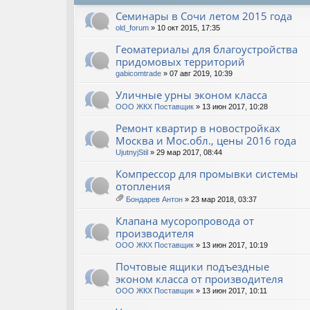
Семинары в Сочи летом 2015 года
old_forum
» 10 окт 2015, 17:35
Геоматериалы для благоустройства
придомовых территорий
gabicomtrade
» 07 авг 2019, 10:39
Уличные урны эконом класса
ООО ЖКХ Поставщик
» 13 июн 2017, 10:28
Ремонт квартир в новостройках
Москва и Мос.обл., цены 2016 года
UjutnyjStil
» 29 мар 2017, 08:44
Компрессор для промывки системы
отопления
Бондарев Антон
» 23 мар 2018, 03:37
ло
ж
Клапана мусоропровода от
ен
производителя
ия
ООО ЖКХ Поставщик
» 13 июн 2017, 10:19
Почтовые ящики подъездные
эконом класса от производителя
ООО ЖКХ Поставщик
» 13 июн 2017, 10:11