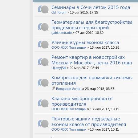
Семинары в Сочи летом 2015 года
old_forum
» 10 окт 2015, 17:35
Геоматериалы для благоустройства
придомовых территорий
gabicomtrade
» 07 авг 2019, 10:39
Уличные урны эконом класса
ООО ЖКХ Поставщик
» 13 июн 2017, 10:28
Ремонт квартир в новостройках
Москва и Мос.обл., цены 2016 года
UjutnyjStil
» 29 мар 2017, 08:44
Компрессор для промывки системы
отопления
Бондарев Антон
» 23 мар 2018, 03:37
ло
ж
Клапана мусоропровода от
ен
производителя
ия
ООО ЖКХ Поставщик
» 13 июн 2017, 10:19
Почтовые ящики подъездные
эконом класса от производителя
ООО ЖКХ Поставщик
» 13 июн 2017, 10:11