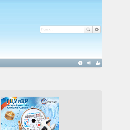
С
A
хо
ег
Q
д
ис
тр
ац
ия