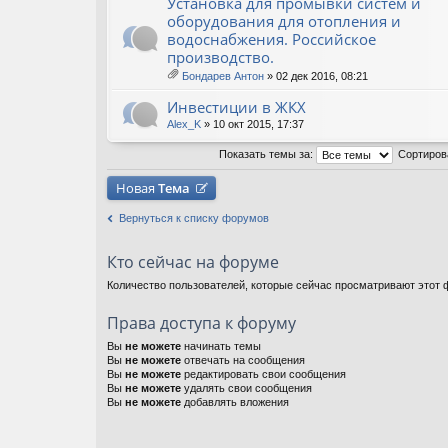
Установка для промывки систем и
оборудования для отопления и
водоснабжения. Российское
производство.
Бондарев Антон
» 02 дек 2016, 08:21
ло
ж
Инвестиции в ЖКХ
ен
ия
Alex_K
» 10 окт 2015, 17:37
Показать темы за:
Сортиров
Новая
Тема
Вернуться к списку форумов
Кто сейчас на форуме
Количество пользователей, которые сейчас просматривают этот
Права доступа к форуму
Вы
не можете
начинать темы
Вы
не можете
отвечать на сообщения
Вы
не можете
редактировать свои сообщения
Вы
не можете
удалять свои сообщения
Вы
не можете
добавлять вложения