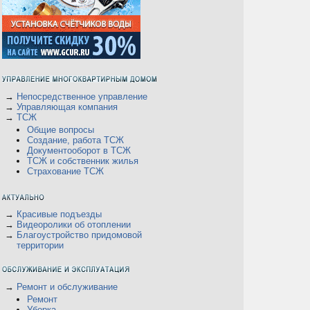
→
Непосредственное управление
→
Управляющая компания
→
ТСЖ
Общие вопросы
Создание, работа ТСЖ
Документооборот в ТСЖ
ТСЖ и собственник жилья
Страхование ТСЖ
В
→
Красивые подъезды
→
Видеоролики об отоплении
→
Благоустройство придомовой
территории
→
Ремонт и обслуживание
Ремонт
Уборка