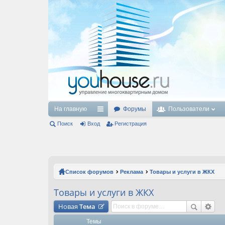
На главную
Форумы
Пользователи
Поиск
Вход
с
Регистрация
ы
лк
и
Список форумов
Реклама
Товары и услуги в ЖКХ
Товары и услуги в ЖКХ
Новая
Тема
Темы