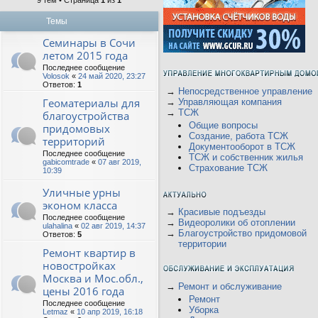
9 тем • Страница
1
из
1
Темы
Семинары в Сочи
летом 2015 года
Последнее сообщение
Volosok
«
24 май 2020, 23:27
Ответов:
1
→
Непосредственное управление
Геоматериалы для
→
Управляющая компания
→
ТСЖ
благоустройства
Общие вопросы
придомовых
Создание, работа ТСЖ
территорий
Документооборот в ТСЖ
Последнее сообщение
ТСЖ и собственник жилья
gabicomtrade
«
07 авг 2019,
Страхование ТСЖ
10:39
Уличные урны
эконом класса
→
Красивые подъезды
Последнее сообщение
→
Видеоролики об отоплении
ulahalina
«
02 авг 2019, 14:37
→
Благоустройство придомовой
Ответов:
5
территории
Ремонт квартир в
новостройках
Москва и Мос.обл.,
→
Ремонт и обслуживание
цены 2016 года
Ремонт
Последнее сообщение
Уборка
Letmaz
«
10 апр 2019, 16:18