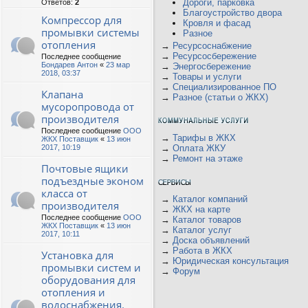
Дороги, парковка
Ответов:
2
Благоустройство двора
Компрессор для
Кровля и фасад
промывки системы
Разное
отопления
→
Ресурсоснабжение
→
Ресурсосбережение
Последнее сообщение
Бондарев Антон
«
23 мар
→
Энергосбережение
2018, 03:37
→
Товары и услуги
→
Специализированное ПО
Клапана
→
Разное (статьи о ЖКХ)
мусоропровода от
производителя
Последнее сообщение
ООО
→
Тарифы в ЖКХ
ЖКХ Поставщик
«
13 июн
2017, 10:19
→
Оплата ЖКУ
→
Ремонт на этаже
Почтовые ящики
подъездные эконом
класса от
→
Каталог компаний
производителя
→
ЖКХ на карте
Последнее сообщение
ООО
→
Каталог товаров
ЖКХ Поставщик
«
13 июн
→
Каталог услуг
2017, 10:11
→
Доска объявлений
→
Работа в ЖКХ
Установка для
→
Юридическая консультация
промывки систем и
→
Форум
оборудования для
отопления и
водоснабжения.