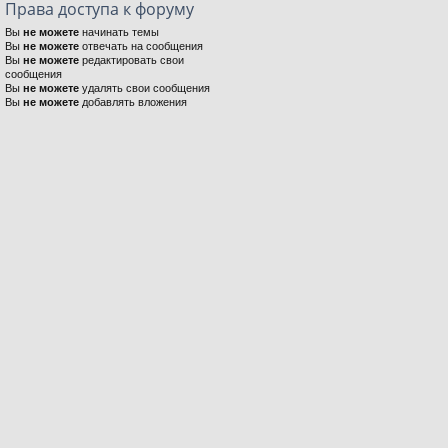
Права доступа к форуму
Вы
не можете
начинать темы
Вы
не можете
отвечать на сообщения
Вы
не можете
редактировать свои
сообщения
Вы
не можете
удалять свои сообщения
Вы
не можете
добавлять вложения