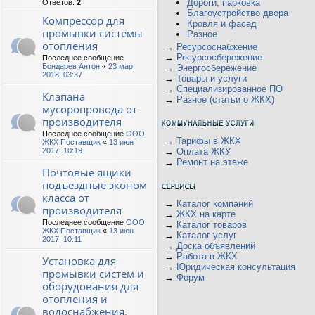
Дороги, парковка
Ответов:
2
Благоустройство двора
Компрессор для
Кровля и фасад
промывки системы
Разное
отопления
→
Ресурсоснабжение
→
Ресурсосбережение
Последнее сообщение
Бондарев Антон
«
23 мар
→
Энергосбережение
2018, 03:37
→
Товары и услуги
→
Специализированное ПО
Клапана
→
Разное (статьи о ЖКХ)
мусоропровода от
производителя
Последнее сообщение
ООО
→
Тарифы в ЖКХ
ЖКХ Поставщик
«
13 июн
2017, 10:19
→
Оплата ЖКУ
→
Ремонт на этаже
Почтовые ящики
подъездные эконом
класса от
→
Каталог компаний
производителя
→
ЖКХ на карте
Последнее сообщение
ООО
→
Каталог товаров
ЖКХ Поставщик
«
13 июн
→
Каталог услуг
2017, 10:11
→
Доска объявлений
→
Работа в ЖКХ
Установка для
→
Юридическая консультация
промывки систем и
→
Форум
оборудования для
отопления и
водоснабжения.