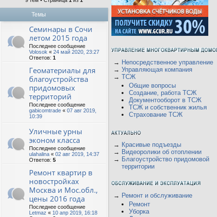
9 тем • Страница
1
из
1
Темы
Семинары в Сочи
летом 2015 года
Последнее сообщение
Volosok
«
24 май 2020, 23:27
Ответов:
1
→
Непосредственное управление
Геоматериалы для
→
Управляющая компания
→
ТСЖ
благоустройства
Общие вопросы
придомовых
Создание, работа ТСЖ
территорий
Документооборот в ТСЖ
Последнее сообщение
ТСЖ и собственник жилья
gabicomtrade
«
07 авг 2019,
Страхование ТСЖ
10:39
Уличные урны
эконом класса
→
Красивые подъезды
Последнее сообщение
→
Видеоролики об отоплении
ulahalina
«
02 авг 2019, 14:37
→
Благоустройство придомовой
Ответов:
5
территории
Ремонт квартир в
новостройках
Москва и Мос.обл.,
→
Ремонт и обслуживание
цены 2016 года
Ремонт
Последнее сообщение
Уборка
Letmaz
«
10 апр 2019, 16:18