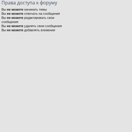
Права доступа к форуму
Вы
не можете
начинать темы
Вы
не можете
отвечать на сообщения
Вы
не можете
редактировать свои
сообщения
Вы
не можете
удалять свои сообщения
Вы
не можете
добавлять вложения