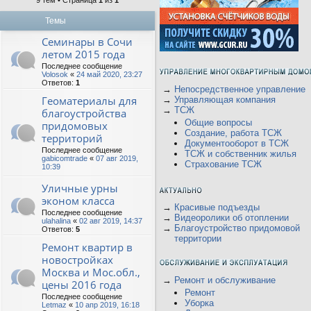
9 тем • Страница
1
из
1
Темы
Семинары в Сочи
летом 2015 года
Последнее сообщение
Volosok
«
24 май 2020, 23:27
Ответов:
1
→
Непосредственное управление
Геоматериалы для
→
Управляющая компания
→
ТСЖ
благоустройства
Общие вопросы
придомовых
Создание, работа ТСЖ
территорий
Документооборот в ТСЖ
Последнее сообщение
ТСЖ и собственник жилья
gabicomtrade
«
07 авг 2019,
Страхование ТСЖ
10:39
Уличные урны
эконом класса
→
Красивые подъезды
Последнее сообщение
→
Видеоролики об отоплении
ulahalina
«
02 авг 2019, 14:37
→
Благоустройство придомовой
Ответов:
5
территории
Ремонт квартир в
новостройках
Москва и Мос.обл.,
→
Ремонт и обслуживание
цены 2016 года
Ремонт
Последнее сообщение
Уборка
Letmaz
«
10 апр 2019, 16:18