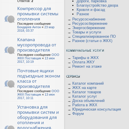
Дороги, парковка
Ответов:
2
Благоустройство двора
Компрессор для
Кровля и фасад
промывки системы
Разное
отопления
→
Ресурсоснабжение
→
Ресурсосбережение
Последнее сообщение
Бондарев Антон
«
23 мар
→
Энергосбережение
2018, 03:37
→
Товары и услуги
→
Специализированное ПО
Клапана
→
Разное (статьи о ЖКХ)
мусоропровода от
производителя
Последнее сообщение
ООО
→
Тарифы в ЖКХ
ЖКХ Поставщик
«
13 июн
2017, 10:19
→
Оплата ЖКУ
→
Ремонт на этаже
Почтовые ящики
подъездные эконом
класса от
→
Каталог компаний
производителя
→
ЖКХ на карте
Последнее сообщение
ООО
→
Каталог товаров
ЖКХ Поставщик
«
13 июн
→
Каталог услуг
2017, 10:11
→
Доска объявлений
→
Работа в ЖКХ
Установка для
→
Юридическая консультация
промывки систем и
→
Форум
оборудования для
отопления и
водоснабжения.