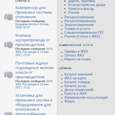
Дороги, парковка
Ответов:
2
Благоустройство двора
Компрессор для
Кровля и фасад
промывки системы
Разное
отопления
→
Ресурсоснабжение
→
Ресурсосбережение
Последнее сообщение
Бондарев Антон
«
23 мар
→
Энергосбережение
2018, 03:37
→
Товары и услуги
→
Специализированное ПО
Клапана
→
Разное (статьи о ЖКХ)
мусоропровода от
производителя
Последнее сообщение
ООО
→
Тарифы в ЖКХ
ЖКХ Поставщик
«
13 июн
2017, 10:19
→
Оплата ЖКУ
→
Ремонт на этаже
Почтовые ящики
подъездные эконом
класса от
→
Каталог компаний
производителя
→
ЖКХ на карте
Последнее сообщение
ООО
→
Каталог товаров
ЖКХ Поставщик
«
13 июн
→
Каталог услуг
2017, 10:11
→
Доска объявлений
→
Работа в ЖКХ
Установка для
→
Юридическая консультация
промывки систем и
→
Форум
оборудования для
отопления и
водоснабжения.