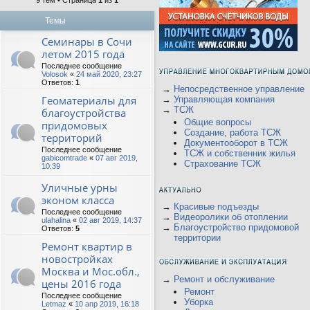
9 тем • Страница
1
из
1
Темы
Семинары в Сочи
летом 2015 года
Последнее сообщение
Volosok
«
24 май 2020, 23:27
Ответов:
1
→
Непосредственное управление
Геоматериалы для
→
Управляющая компания
→
ТСЖ
благоустройства
Общие вопросы
придомовых
Создание, работа ТСЖ
территорий
Документооборот в ТСЖ
Последнее сообщение
ТСЖ и собственник жилья
gabicomtrade
«
07 авг 2019,
Страхование ТСЖ
10:39
Уличные урны
эконом класса
→
Красивые подъезды
Последнее сообщение
→
Видеоролики об отоплении
ulahalina
«
02 авг 2019, 14:37
→
Благоустройство придомовой
Ответов:
5
территории
Ремонт квартир в
новостройках
Москва и Мос.обл.,
→
Ремонт и обслуживание
цены 2016 года
Ремонт
Последнее сообщение
Уборка
Letmaz
«
10 апр 2019, 16:18