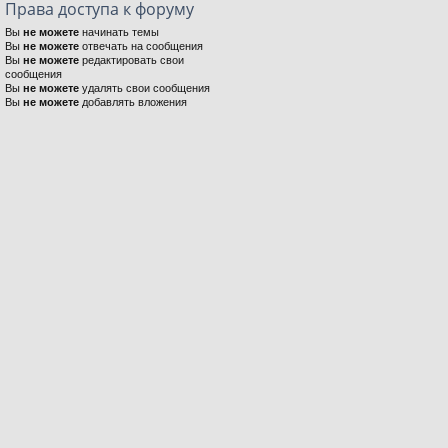
Права доступа к форуму
Вы
не можете
начинать темы
Вы
не можете
отвечать на сообщения
Вы
не можете
редактировать свои
сообщения
Вы
не можете
удалять свои сообщения
Вы
не можете
добавлять вложения