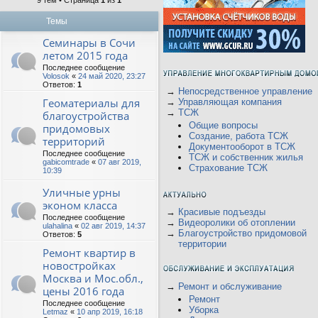
9 тем • Страница
1
из
1
Темы
Семинары в Сочи
летом 2015 года
Последнее сообщение
Volosok
«
24 май 2020, 23:27
Ответов:
1
→
Непосредственное управление
Геоматериалы для
→
Управляющая компания
→
ТСЖ
благоустройства
Общие вопросы
придомовых
Создание, работа ТСЖ
территорий
Документооборот в ТСЖ
Последнее сообщение
ТСЖ и собственник жилья
gabicomtrade
«
07 авг 2019,
Страхование ТСЖ
10:39
Уличные урны
эконом класса
→
Красивые подъезды
Последнее сообщение
→
Видеоролики об отоплении
ulahalina
«
02 авг 2019, 14:37
→
Благоустройство придомовой
Ответов:
5
территории
Ремонт квартир в
новостройках
Москва и Мос.обл.,
→
Ремонт и обслуживание
цены 2016 года
Ремонт
Последнее сообщение
Уборка
Letmaz
«
10 апр 2019, 16:18