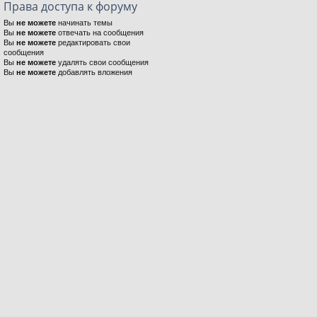
Права доступа к форуму
Вы
не можете
начинать темы
Вы
не можете
отвечать на сообщения
Вы
не можете
редактировать свои
сообщения
Вы
не можете
удалять свои сообщения
Вы
не можете
добавлять вложения