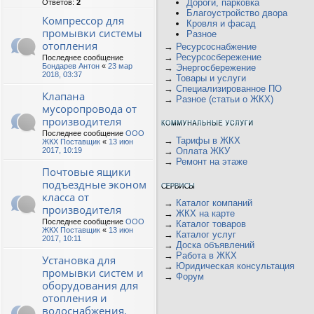
Дороги, парковка
Ответов:
2
Благоустройство двора
Компрессор для
Кровля и фасад
промывки системы
Разное
отопления
→
Ресурсоснабжение
→
Ресурсосбережение
Последнее сообщение
Бондарев Антон
«
23 мар
→
Энергосбережение
2018, 03:37
→
Товары и услуги
→
Специализированное ПО
Клапана
→
Разное (статьи о ЖКХ)
мусоропровода от
производителя
Последнее сообщение
ООО
→
Тарифы в ЖКХ
ЖКХ Поставщик
«
13 июн
2017, 10:19
→
Оплата ЖКУ
→
Ремонт на этаже
Почтовые ящики
подъездные эконом
класса от
→
Каталог компаний
производителя
→
ЖКХ на карте
Последнее сообщение
ООО
→
Каталог товаров
ЖКХ Поставщик
«
13 июн
→
Каталог услуг
2017, 10:11
→
Доска объявлений
→
Работа в ЖКХ
Установка для
→
Юридическая консультация
промывки систем и
→
Форум
оборудования для
отопления и
водоснабжения.