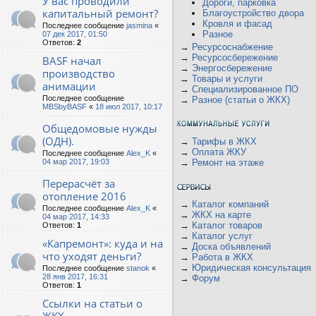
У вас проводили
Дороги, парковка
капитальный ремонт?
Благоустройство двора
Кровля и фасад
Последнее сообщение
jasmina
«
Разное
07 дек 2017, 01:50
Ответов:
2
→
Ресурсоснабжение
→
Ресурсосбережение
BASF начал
→
Энергосбережение
производство
→
Товары и услуги
анимации
→
Специализированное ПО
Последнее сообщение
→
Разное (статьи о ЖКХ)
MBSbyBASF
«
18 июл 2017, 10:17
Общедомовые нужды
(ОДН).
→
Тарифы в ЖКХ
→
Оплата ЖКУ
Последнее сообщение
Alex_K
«
04 мар 2017, 19:03
→
Ремонт на этаже
Перерасчёт за
отопление 2016
→
Каталог компаний
Последнее сообщение
Alex_K
«
→
ЖКХ на карте
04 мар 2017, 14:33
→
Каталог товаров
Ответов:
1
→
Каталог услуг
«Капремонт»: куда и на
→
Доска объявлений
что уходят деньги?
→
Работа в ЖКХ
→
Юридическая консультация
Последнее сообщение
stanok
«
28 янв 2017, 16:31
→
Форум
Ответов:
1
Ссылки на статьи о