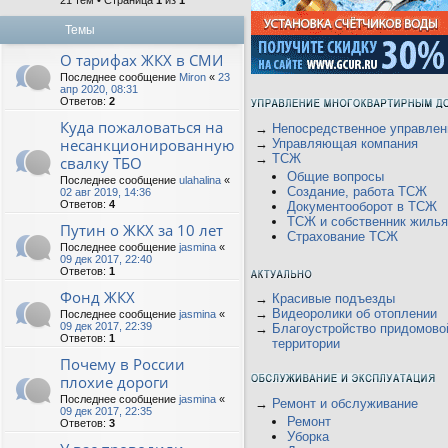
21 тем • Страница
1
из
1
Темы
О тарифах ЖКХ в СМИ
Последнее сообщение
Miron
«
23
апр 2020, 08:31
Ответов:
2
Куда пожаловаться на
→
Непосредственное управлен
несанкционированную
→
Управляющая компания
→
ТСЖ
свалку ТБО
Общие вопросы
Последнее сообщение
ulahalina
«
Создание, работа ТСЖ
02 авг 2019, 14:36
Ответов:
4
Документооборот в ТСЖ
ТСЖ и собственник жилья
Путин о ЖКХ за 10 лет
Страхование ТСЖ
Последнее сообщение
jasmina
«
09 дек 2017, 22:40
Ответов:
1
Фонд ЖКХ
→
Красивые подъезды
→
Видеоролики об отоплении
Последнее сообщение
jasmina
«
09 дек 2017, 22:39
→
Благоустройство придомово
Ответов:
1
территории
Почему в России
плохие дороги
Последнее сообщение
jasmina
«
→
Ремонт и обслуживание
09 дек 2017, 22:35
Ремонт
Ответов:
3
Уборка