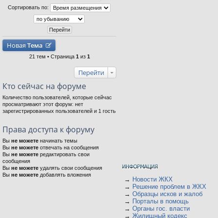
Сортировать по:
Новая
Тема
21 тем • Страница
1
из
1
Перейти
Кто сейчас на форуме
Количество пользователей, которые сейчас
просматривают этот форум: нет
зарегистрированных пользователей и 1 гость
Права доступа к форуму
Вы
не можете
начинать темы
Вы
не можете
отвечать на сообщения
Вы
не можете
редактировать свои
сообщения
Вы
не можете
удалять свои сообщения
Вы
не можете
добавлять вложения
→
Новости ЖКХ
→
Решение проблем в ЖКХ
→
Образцы исков и жалоб
→
Порталы в помощь
→
Органы гос. власти
→
Жилищный кодекс