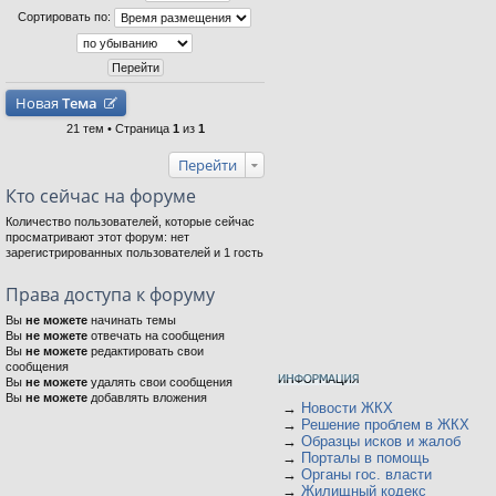
Сортировать по:
Новая
Тема
21 тем • Страница
1
из
1
Перейти
Кто сейчас на форуме
Количество пользователей, которые сейчас
просматривают этот форум: нет
зарегистрированных пользователей и 1 гость
Права доступа к форуму
Вы
не можете
начинать темы
Вы
не можете
отвечать на сообщения
Вы
не можете
редактировать свои
сообщения
Вы
не можете
удалять свои сообщения
Вы
не можете
добавлять вложения
→
Новости ЖКХ
→
Решение проблем в ЖКХ
→
Образцы исков и жалоб
→
Порталы в помощь
→
Органы гос. власти
→
Жилищный кодекс