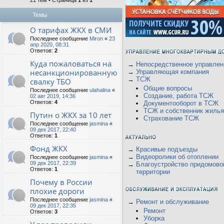
21 тем • Страница
1
из
1
Темы
О тарифах ЖКХ в СМИ
Последнее сообщение
Miron
«
23
апр 2020, 08:31
Ответов:
2
Куда пожаловаться на
→
Непосредственное управлен
несанкционированную
→
Управляющая компания
→
ТСЖ
свалку ТБО
Общие вопросы
Последнее сообщение
ulahalina
«
Создание, работа ТСЖ
02 авг 2019, 14:36
Ответов:
4
Документооборот в ТСЖ
ТСЖ и собственник жилья
Путин о ЖКХ за 10 лет
Страхование ТСЖ
Последнее сообщение
jasmina
«
09 дек 2017, 22:40
Ответов:
1
Фонд ЖКХ
→
Красивые подъезды
→
Видеоролики об отоплении
Последнее сообщение
jasmina
«
09 дек 2017, 22:39
→
Благоустройство придомово
Ответов:
1
территории
Почему в России
плохие дороги
Последнее сообщение
jasmina
«
→
Ремонт и обслуживание
09 дек 2017, 22:35
Ремонт
Ответов:
3
Уборка