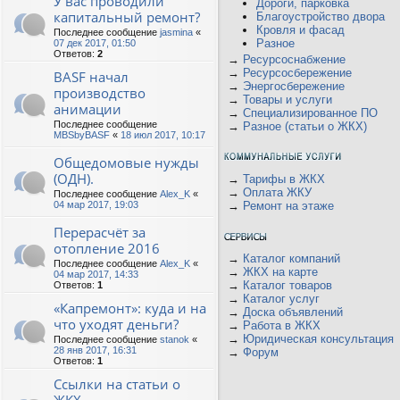
У вас проводили
Дороги, парковка
капитальный ремонт?
Благоустройство двора
Кровля и фасад
Последнее сообщение
jasmina
«
Разное
07 дек 2017, 01:50
Ответов:
2
→
Ресурсоснабжение
→
Ресурсосбережение
BASF начал
→
Энергосбережение
производство
→
Товары и услуги
анимации
→
Специализированное ПО
Последнее сообщение
→
Разное (статьи о ЖКХ)
MBSbyBASF
«
18 июл 2017, 10:17
Общедомовые нужды
(ОДН).
→
Тарифы в ЖКХ
→
Оплата ЖКУ
Последнее сообщение
Alex_K
«
04 мар 2017, 19:03
→
Ремонт на этаже
Перерасчёт за
отопление 2016
→
Каталог компаний
Последнее сообщение
Alex_K
«
→
ЖКХ на карте
04 мар 2017, 14:33
→
Каталог товаров
Ответов:
1
→
Каталог услуг
«Капремонт»: куда и на
→
Доска объявлений
что уходят деньги?
→
Работа в ЖКХ
→
Юридическая консультация
Последнее сообщение
stanok
«
28 янв 2017, 16:31
→
Форум
Ответов:
1
Ссылки на статьи о