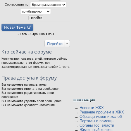
Сортировать по:
Новая
Тема
21 тем • Страница
1
из
1
Перейти
Кто сейчас на форуме
Количество пользователей, которые сейчас
просматривают этот форум: нет
зарегистрированных пользователей и 1 гость
Права доступа к форуму
Вы
не можете
начинать темы
Вы
не можете
отвечать на сообщения
Вы
не можете
редактировать свои
сообщения
Вы
не можете
удалять свои сообщения
Вы
не можете
добавлять вложения
→
Новости ЖКХ
→
Решение проблем в ЖКХ
→
Образцы исков и жалоб
→
Порталы в помощь
→
Органы гос. власти
→
Жилищный кодекс