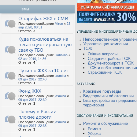
21 тем • Страница
1
из
1
Темы
О тарифах ЖКХ в СМИ
Последнее сообщение
Miron
«
23
апр 2020, 08:31
Ответов:
2
Куда пожаловаться на
→
Непосредственное управлен
несанкционированную
→
Управляющая компания
→
ТСЖ
свалку ТБО
Общие вопросы
Последнее сообщение
ulahalina
«
Создание, работа ТСЖ
02 авг 2019, 14:36
Ответов:
4
Документооборот в ТСЖ
ТСЖ и собственник жилья
Путин о ЖКХ за 10 лет
Страхование ТСЖ
Последнее сообщение
jasmina
«
09 дек 2017, 22:40
Ответов:
1
Фонд ЖКХ
→
Красивые подъезды
→
Видеоролики об отоплении
Последнее сообщение
jasmina
«
09 дек 2017, 22:39
→
Благоустройство придомово
Ответов:
1
территории
Почему в России
плохие дороги
Последнее сообщение
jasmina
«
→
Ремонт и обслуживание
09 дек 2017, 22:35
Ремонт
Ответов:
3
Уборка