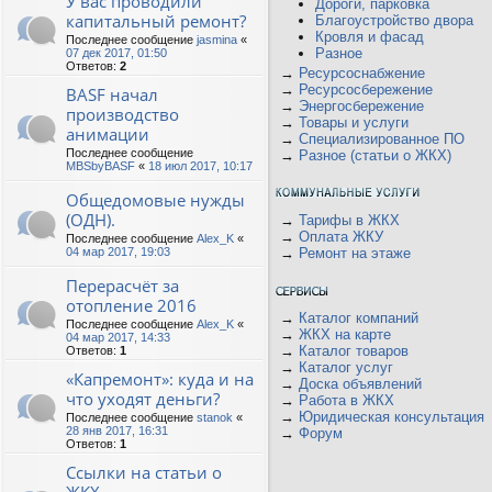
У вас проводили
Дороги, парковка
капитальный ремонт?
Благоустройство двора
Кровля и фасад
Последнее сообщение
jasmina
«
Разное
07 дек 2017, 01:50
Ответов:
2
→
Ресурсоснабжение
→
Ресурсосбережение
BASF начал
→
Энергосбережение
производство
→
Товары и услуги
анимации
→
Специализированное ПО
Последнее сообщение
→
Разное (статьи о ЖКХ)
MBSbyBASF
«
18 июл 2017, 10:17
Общедомовые нужды
(ОДН).
→
Тарифы в ЖКХ
→
Оплата ЖКУ
Последнее сообщение
Alex_K
«
04 мар 2017, 19:03
→
Ремонт на этаже
Перерасчёт за
отопление 2016
→
Каталог компаний
Последнее сообщение
Alex_K
«
→
ЖКХ на карте
04 мар 2017, 14:33
→
Каталог товаров
Ответов:
1
→
Каталог услуг
«Капремонт»: куда и на
→
Доска объявлений
что уходят деньги?
→
Работа в ЖКХ
→
Юридическая консультация
Последнее сообщение
stanok
«
28 янв 2017, 16:31
→
Форум
Ответов:
1
Ссылки на статьи о