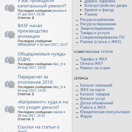
У вас проводили
Дороги, парковка
капитальный ремонт?
Благоустройство двора
Кровля и фасад
Последнее сообщение
jasmina
«
Разное
07 дек 2017, 01:50
Ответов:
2
→
Ресурсоснабжение
→
Ресурсосбережение
BASF начал
→
Энергосбережение
производство
→
Товары и услуги
анимации
→
Специализированное ПО
Последнее сообщение
→
Разное (статьи о ЖКХ)
MBSbyBASF
«
18 июл 2017, 10:17
Общедомовые нужды
(ОДН).
→
Тарифы в ЖКХ
→
Оплата ЖКУ
Последнее сообщение
Alex_K
«
04 мар 2017, 19:03
→
Ремонт на этаже
Перерасчёт за
отопление 2016
→
Каталог компаний
Последнее сообщение
Alex_K
«
→
ЖКХ на карте
04 мар 2017, 14:33
→
Каталог товаров
Ответов:
1
→
Каталог услуг
«Капремонт»: куда и на
→
Доска объявлений
что уходят деньги?
→
Работа в ЖКХ
→
Юридическая консультация
Последнее сообщение
stanok
«
28 янв 2017, 16:31
→
Форум
Ответов:
1
Ссылки на статьи о