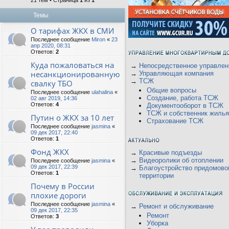
21 тем • Страница
1
из
1
Темы
О тарифах ЖКХ в СМИ
Последнее сообщение
Miron
«
23
апр 2020, 08:31
Ответов:
2
Куда пожаловаться на
→
Непосредственное управлен
несанкционированную
→
Управляющая компания
→
ТСЖ
свалку ТБО
Общие вопросы
Последнее сообщение
ulahalina
«
Создание, работа ТСЖ
02 авг 2019, 14:36
Ответов:
4
Документооборот в ТСЖ
ТСЖ и собственник жилья
Путин о ЖКХ за 10 лет
Страхование ТСЖ
Последнее сообщение
jasmina
«
09 дек 2017, 22:40
Ответов:
1
Фонд ЖКХ
→
Красивые подъезды
→
Видеоролики об отоплении
Последнее сообщение
jasmina
«
09 дек 2017, 22:39
→
Благоустройство придомово
Ответов:
1
территории
Почему в России
плохие дороги
Последнее сообщение
jasmina
«
→
Ремонт и обслуживание
09 дек 2017, 22:35
Ремонт
Ответов:
3
Уборка