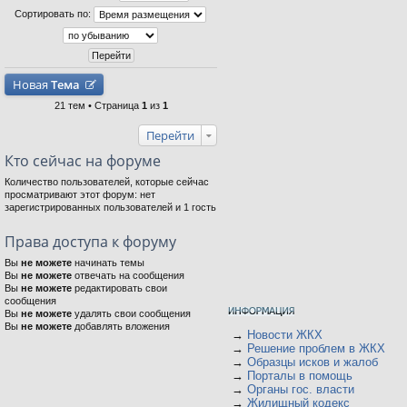
Сортировать по:
Новая
Тема
21 тем • Страница
1
из
1
Перейти
Кто сейчас на форуме
Количество пользователей, которые сейчас
просматривают этот форум: нет
зарегистрированных пользователей и 1 гость
Права доступа к форуму
Вы
не можете
начинать темы
Вы
не можете
отвечать на сообщения
Вы
не можете
редактировать свои
сообщения
Вы
не можете
удалять свои сообщения
Вы
не можете
добавлять вложения
→
Новости ЖКХ
→
Решение проблем в ЖКХ
→
Образцы исков и жалоб
→
Порталы в помощь
→
Органы гос. власти
→
Жилищный кодекс