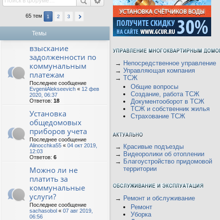
65 тем
1
2
3
Темы
взыскание
задолженности по
→
Непосредственное управление
коммунальным
→
Управляющая компания
платежам
→
ТСЖ
Последнее сообщение
Общие вопросы
EvgeniiAlekseevich
«
12 фев
Создание, работа ТСЖ
2020, 06:37
Ответов:
18
Документооборот в ТСЖ
ТСЖ и собственник жилья
Установка
Страхование ТСЖ
общедомовых
приборов учета
Последнее сообщение
Alinocchka55
«
04 окт 2019,
→
Красивые подъезды
12:03
→
Видеоролики об отоплении
Ответов:
6
→
Благоустройство придомовой
Можно ли не
территории
платить за
коммунальные
услуги?
→
Ремонт и обслуживание
Последнее сообщение
Ремонт
sachasobol
«
07 авг 2019,
Уборка
06:56