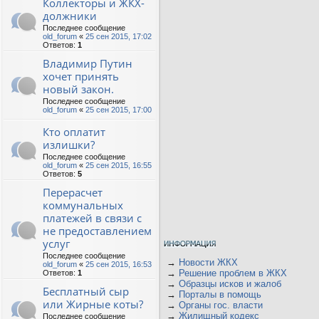
Коллекторы и ЖКХ-
должники
Последнее сообщение
old_forum
«
25 сен 2015, 17:02
Ответов:
1
Владимир Путин
хочет принять
новый закон.
Последнее сообщение
old_forum
«
25 сен 2015, 17:00
Кто оплатит
излишки?
Последнее сообщение
old_forum
«
25 сен 2015, 16:55
Ответов:
5
Перерасчет
коммунальных
платежей в связи с
не предоставлением
услуг
Последнее сообщение
→
Новости ЖКХ
old_forum
«
25 сен 2015, 16:53
→
Решение проблем в ЖКХ
Ответов:
1
→
Образцы исков и жалоб
Бесплатный сыр
→
Порталы в помощь
или Жирные коты?
→
Органы гос. власти
→
Жилищный кодекс
Последнее сообщение