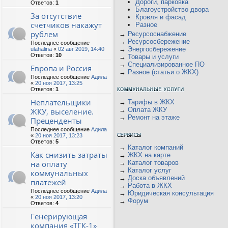
Дороги, парковка
Ответов:
1
Благоустройство двора
За отсутствие
Кровля и фасад
счетчиков накажут
Разное
рублем
→
Ресурсоснабжение
→
Ресурсосбережение
Последнее сообщение
→
Энергосбережение
ulahalina
«
02 авг 2019, 14:40
Ответов:
10
→
Товары и услуги
→
Специализированное ПО
Европа и Россия
→
Разное (статьи о ЖКХ)
Последнее сообщение
Адила
«
20 ноя 2017, 13:25
Ответов:
1
Неплательщики
→
Тарифы в ЖКХ
→
Оплата ЖКУ
ЖКУ, выселение.
→
Ремонт на этаже
Преценденты
Последнее сообщение
Адила
«
20 ноя 2017, 13:23
Ответов:
5
→
Каталог компаний
Как снизить затраты
→
ЖКХ на карте
на оплату
→
Каталог товаров
→
Каталог услуг
коммунальных
→
Доска объявлений
платежей
→
Работа в ЖКХ
Последнее сообщение
Адила
→
Юридическая консультация
«
20 ноя 2017, 13:20
→
Форум
Ответов:
4
Генерирующая
компания «ТГК-1»