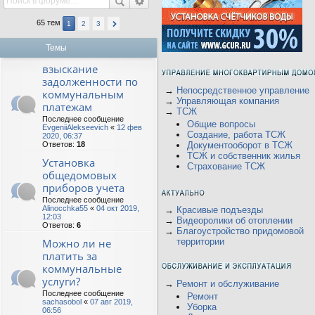
65 тем
1
2
3
Темы
взыскание
задолженности по
→
Непосредственное управление
коммунальным
→
Управляющая компания
платежам
→
ТСЖ
Последнее сообщение
Общие вопросы
EvgeniiAlekseevich
«
12 фев
Создание, работа ТСЖ
2020, 06:37
Ответов:
18
Документооборот в ТСЖ
ТСЖ и собственник жилья
Установка
Страхование ТСЖ
общедомовых
приборов учета
Последнее сообщение
Alinocchka55
«
04 окт 2019,
→
Красивые подъезды
12:03
→
Видеоролики об отоплении
Ответов:
6
→
Благоустройство придомовой
Можно ли не
территории
платить за
коммунальные
услуги?
→
Ремонт и обслуживание
Последнее сообщение
Ремонт
sachasobol
«
07 авг 2019,
Уборка
06:56