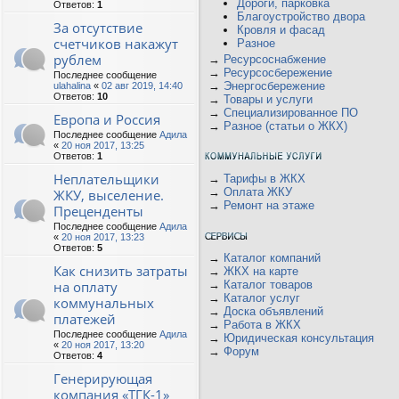
Дороги, парковка
Ответов:
1
Благоустройство двора
За отсутствие
Кровля и фасад
счетчиков накажут
Разное
рублем
→
Ресурсоснабжение
→
Ресурсосбережение
Последнее сообщение
→
Энергосбережение
ulahalina
«
02 авг 2019, 14:40
Ответов:
10
→
Товары и услуги
→
Специализированное ПО
Европа и Россия
→
Разное (статьи о ЖКХ)
Последнее сообщение
Адила
«
20 ноя 2017, 13:25
Ответов:
1
Неплательщики
→
Тарифы в ЖКХ
→
Оплата ЖКУ
ЖКУ, выселение.
→
Ремонт на этаже
Преценденты
Последнее сообщение
Адила
«
20 ноя 2017, 13:23
Ответов:
5
→
Каталог компаний
Как снизить затраты
→
ЖКХ на карте
на оплату
→
Каталог товаров
→
Каталог услуг
коммунальных
→
Доска объявлений
платежей
→
Работа в ЖКХ
Последнее сообщение
Адила
→
Юридическая консультация
«
20 ноя 2017, 13:20
→
Форум
Ответов:
4
Генерирующая
компания «ТГК-1»