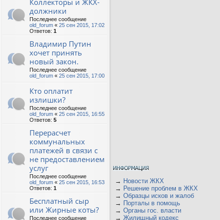
Коллекторы и ЖКХ-
должники
Последнее сообщение
old_forum
«
25 сен 2015, 17:02
Ответов:
1
Владимир Путин
хочет принять
новый закон.
Последнее сообщение
old_forum
«
25 сен 2015, 17:00
Кто оплатит
излишки?
Последнее сообщение
old_forum
«
25 сен 2015, 16:55
Ответов:
5
Перерасчет
коммунальных
платежей в связи с
не предоставлением
услуг
Последнее сообщение
→
Новости ЖКХ
old_forum
«
25 сен 2015, 16:53
→
Решение проблем в ЖКХ
Ответов:
1
→
Образцы исков и жалоб
Бесплатный сыр
→
Порталы в помощь
или Жирные коты?
→
Органы гос. власти
→
Жилищный кодекс
Последнее сообщение