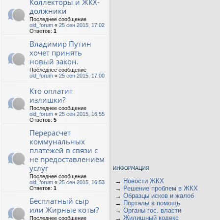
Коллекторы и ЖКХ-
должники
Последнее сообщение
old_forum
«
25 сен 2015, 17:02
Ответов:
1
Владимир Путин
хочет принять
новый закон.
Последнее сообщение
old_forum
«
25 сен 2015, 17:00
Кто оплатит
излишки?
Последнее сообщение
old_forum
«
25 сен 2015, 16:55
Ответов:
5
Перерасчет
коммунальных
платежей в связи с
не предоставлением
услуг
Последнее сообщение
→
Новости ЖКХ
old_forum
«
25 сен 2015, 16:53
→
Решение проблем в ЖКХ
Ответов:
1
→
Образцы исков и жалоб
Бесплатный сыр
→
Порталы в помощь
или Жирные коты?
→
Органы гос. власти
→
Жилищный кодекс
Последнее сообщение