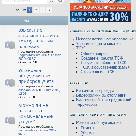
65 тем
1
2
3
Темы
взыскание
задолженности по
→
Непосредственное управление
коммунальным
→
Управляющая компания
платежам
→
ТСЖ
Последнее сообщение
Общие вопросы
EvgeniiAlekseevich
«
12 фев
Создание, работа ТСЖ
2020, 06:37
Ответов:
18
Документооборот в ТСЖ
ТСЖ и собственник жилья
Установка
Страхование ТСЖ
общедомовых
приборов учета
Последнее сообщение
Alinocchka55
«
04 окт 2019,
→
Красивые подъезды
12:03
→
Видеоролики об отоплении
Ответов:
6
→
Благоустройство придомовой
Можно ли не
территории
платить за
коммунальные
услуги?
→
Ремонт и обслуживание
Последнее сообщение
Ремонт
sachasobol
«
07 авг 2019,
Уборка
06:56