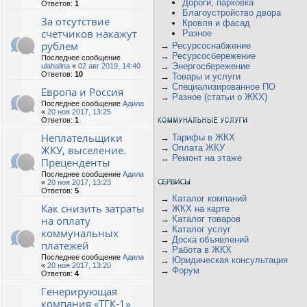
Дороги, парковка
Ответов:
1
Благоустройство двора
За отсутствие
Кровля и фасад
счетчиков накажут
Разное
рублем
→
Ресурсоснабжение
→
Ресурсосбережение
Последнее сообщение
→
Энергосбережение
ulahalina
«
02 авг 2019, 14:40
Ответов:
10
→
Товары и услуги
→
Специализированное ПО
Европа и Россия
→
Разное (статьи о ЖКХ)
Последнее сообщение
Адила
«
20 ноя 2017, 13:25
Ответов:
1
Неплательщики
→
Тарифы в ЖКХ
→
Оплата ЖКУ
ЖКУ, выселение.
→
Ремонт на этаже
Преценденты
Последнее сообщение
Адила
«
20 ноя 2017, 13:23
Ответов:
5
→
Каталог компаний
Как снизить затраты
→
ЖКХ на карте
на оплату
→
Каталог товаров
→
Каталог услуг
коммунальных
→
Доска объявлений
платежей
→
Работа в ЖКХ
Последнее сообщение
Адила
→
Юридическая консультация
«
20 ноя 2017, 13:20
→
Форум
Ответов:
4
Генерирующая
компания «ТГК-1»