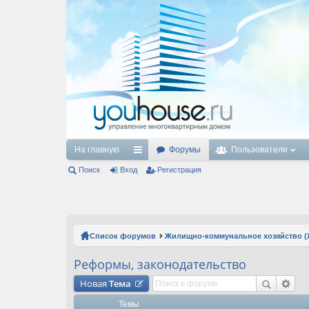
На главную
Форумы
Пользователи
Поиск
Вход
с
Регистрация
ы
лк
и
Список форумов
Жилищно-коммунальное хозяйство (
Реформы, законодательство
Новая
Тема
Темы