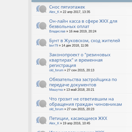
Снос пятиэтажек
Alex_K
» 22 апр 2017, 13:35
Он-лайн касса в сфере ЖКХ для
безвольных оплат
Владислав
» 16 янв 2019, 20:24
Бунт в Жуковском, сход жителей
lavr79
» 14 дек 2018, 11:06
Законопроект о "резиновых
квартирах" и временная
регистрация
old_forum
» 27 сен 2015, 20:13
Обязательства застройщика по
передаче документов
Машутка
» 13 май 2018, 20:21
Что грозит не ответившим на
обращения граждан чиновникам
old_forum
» 27 сен 2015, 20:23
Петиции, касающиеся ЖКХ
Alex_K
» 19 апр 2016, 10:45