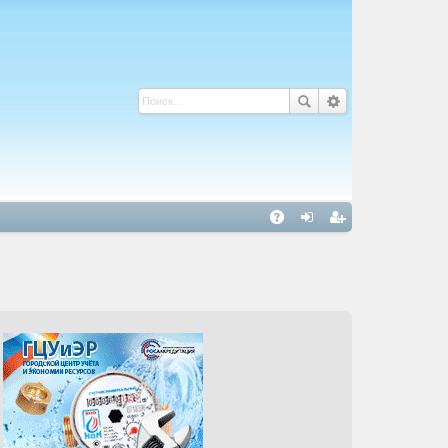
С
A
хо
ег
Q
д
ис
тр
ац
ия