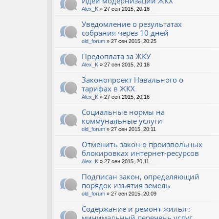
Идеи модернизации ЖКХ
Alex_K
» 27 сен 2015, 20:18
Уведомление о результатах
собрания через 10 дней
old_forum
» 27 сен 2015, 20:25
Предоплата за ЖКУ
Alex_K
» 27 сен 2015, 20:18
Законопроект Навального о
тарифах в ЖКХ
Alex_K
» 27 сен 2015, 20:16
Социальные нормы на
коммунальные услуги
old_forum
» 27 сен 2015, 20:11
Отменить закон о произвольных
блокировках интернет-ресурсов
Alex_K
» 27 сен 2015, 20:11
Подписан закон, определяющий
порядок изъятия земель
old_forum
» 27 сен 2015, 20:09
Содержание и ремонт жилья :
минимальный перечень услуг