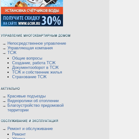
→
Непосредственное управление
→
Управляющая компания
→
ТСЖ
Общие вопросы
Создание, работа ТСЖ
Документооборот в ТСЖ
ТСЖ и собственник жилья
Страхование ТСЖ
→
Красивые подъезды
→
Видеоролики об отоплении
→
Благоустройство придомовой
территории
→
Ремонт и обслуживание
Ремонт
Уборка