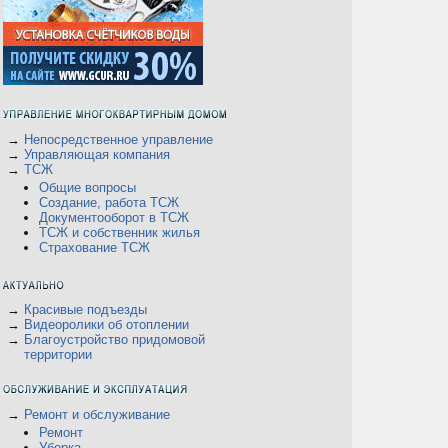
→
Непосредственное управление
→
Управляющая компания
→
ТСЖ
Общие вопросы
Создание, работа ТСЖ
Документооборот в ТСЖ
ТСЖ и собственник жилья
Страхование ТСЖ
→
Красивые подъезды
→
Видеоролики об отоплении
→
Благоустройство придомовой
территории
→
Ремонт и обслуживание
Ремонт
Уборка