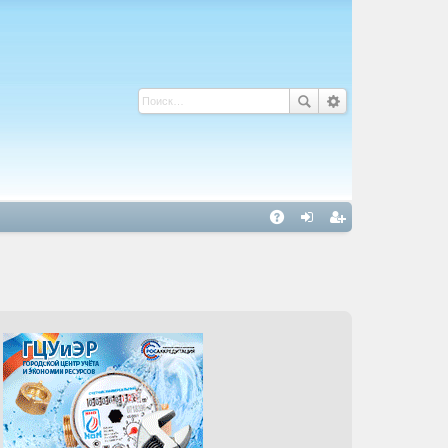
С
A
хо
ег
Q
д
ис
тр
ац
ия