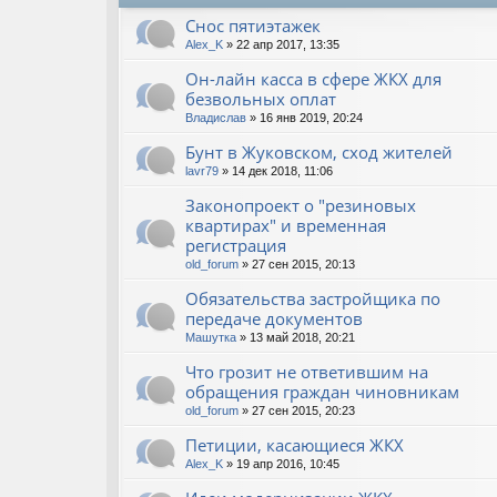
Снос пятиэтажек
Alex_K
» 22 апр 2017, 13:35
Он-лайн касса в сфере ЖКХ для
безвольных оплат
Владислав
» 16 янв 2019, 20:24
Бунт в Жуковском, сход жителей
lavr79
» 14 дек 2018, 11:06
Законопроект о "резиновых
квартирах" и временная
регистрация
old_forum
» 27 сен 2015, 20:13
Обязательства застройщика по
передаче документов
Машутка
» 13 май 2018, 20:21
Что грозит не ответившим на
обращения граждан чиновникам
old_forum
» 27 сен 2015, 20:23
Петиции, касающиеся ЖКХ
Alex_K
» 19 апр 2016, 10:45