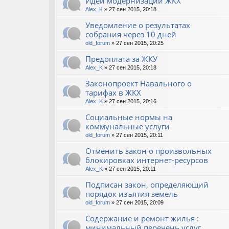
Идеи модернизации ЖКХ
Alex_K
» 27 сен 2015, 20:18
Уведомление о результатах
собрания через 10 дней
old_forum
» 27 сен 2015, 20:25
Предоплата за ЖКУ
Alex_K
» 27 сен 2015, 20:18
Законопроект Навального о
тарифах в ЖКХ
Alex_K
» 27 сен 2015, 20:16
Социальные нормы на
коммунальные услуги
old_forum
» 27 сен 2015, 20:11
Отменить закон о произвольных
блокировках интернет-ресурсов
Alex_K
» 27 сен 2015, 20:11
Подписан закон, определяющий
порядок изъятия земель
old_forum
» 27 сен 2015, 20:09
Содержание и ремонт жилья :
минимальный перечень услуг