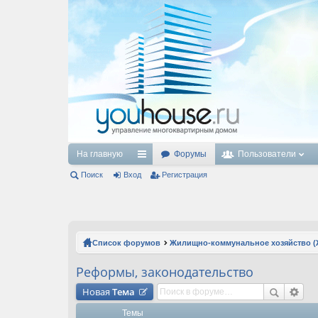
На главную
Форумы
Пользователи
Поиск
Вход
с
Регистрация
ы
лк
и
Список форумов
Жилищно-коммунальное хозяйство (
Реформы, законодательство
Новая
Тема
Темы