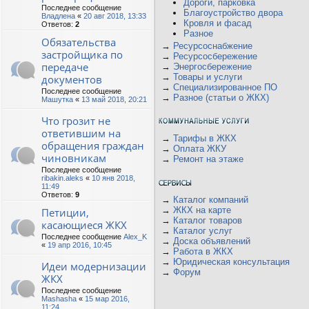
Дороги, парковка
Последнее сообщение
Благоустройство двора
Владлена
«
20 авг 2018, 13:33
Кровля и фасад
Ответов:
2
Разное
Обязательства
→
Ресурсоснабжение
застройщика по
→
Ресурсосбережение
передаче
→
Энергосбережение
→
Товары и услуги
документов
→
Специализированное ПО
Последнее сообщение
→
Разное (статьи о ЖКХ)
Машутка
«
13 май 2018, 20:21
Что грозит не
ответившим на
→
Тарифы в ЖКХ
обращения граждан
→
Оплата ЖКУ
чиновникам
→
Ремонт на этаже
Последнее сообщение
ribakin.aleks
«
10 янв 2018,
11:49
Ответов:
9
→
Каталог компаний
→
ЖКХ на карте
Петиции,
→
Каталог товаров
касающиеся ЖКХ
→
Каталог услуг
Последнее сообщение
Alex_K
→
Доска объявлений
«
19 апр 2016, 10:45
→
Работа в ЖКХ
→
Юридическая консультация
Идеи модернизации
→
Форум
ЖКХ
Последнее сообщение
Mashasha
«
15 мар 2016,
11:24