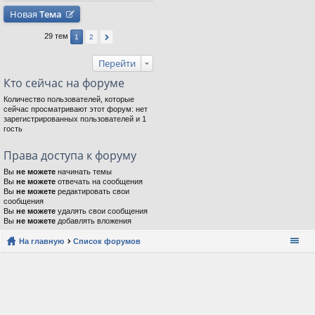
Новая
Тема
29 тем
1
2
Перейти
Кто сейчас на форуме
Количество пользователей, которые
сейчас просматривают этот форум: нет
зарегистрированных пользователей и 1
гость
Права доступа к форуму
Вы
не можете
начинать темы
Вы
не можете
отвечать на сообщения
Вы
не можете
редактировать свои
сообщения
Вы
не можете
удалять свои сообщения
Вы
не можете
добавлять вложения
На главную
Список форумов