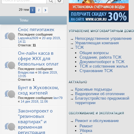
29 тем
1
2
Темы
Снос пятиэтажек
Последнее сообщение
Lapywka2609
«
20 апр 2019,
→
Непосредственное управление
14:11
→
Управляющая компания
Ответов:
11
→
ТСЖ
Он-лайн касса в
Общие вопросы
Создание, работа ТСЖ
сфере ЖКХ для
Документооборот в ТСЖ
безвольных оплат
ТСЖ и собственник жилья
Последнее сообщение
Страхование ТСЖ
Владислав
«
06 фев 2019,
13:05
Ответов:
1
Бунт в Жуковском,
→
Красивые подъезды
сход жителей
→
Видеоролики об отоплении
Последнее сообщение
lavr79
→
Благоустройство придомовой
«
14 дек 2018, 11:06
территории
Законопроект о
"резиновых
квартирах" и
→
Ремонт и обслуживание
временная
Ремонт
Уборка
регистрация