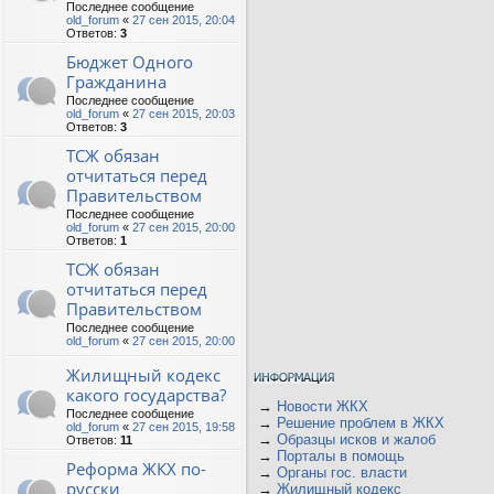
Последнее сообщение
old_forum
«
27 сен 2015, 20:04
Ответов:
3
Бюджет Одного
Гражданина
Последнее сообщение
old_forum
«
27 сен 2015, 20:03
Ответов:
3
ТСЖ обязан
отчитаться перед
Правительством
Последнее сообщение
old_forum
«
27 сен 2015, 20:00
Ответов:
1
ТСЖ обязан
отчитаться перед
Правительством
Последнее сообщение
old_forum
«
27 сен 2015, 20:00
Жилищный кодекс
какого государства?
→
Новости ЖКХ
Последнее сообщение
→
Решение проблем в ЖКХ
old_forum
«
27 сен 2015, 19:58
→
Образцы исков и жалоб
Ответов:
11
→
Порталы в помощь
Реформа ЖКХ по-
→
Органы гос. власти
русски
→
Жилищный кодекс