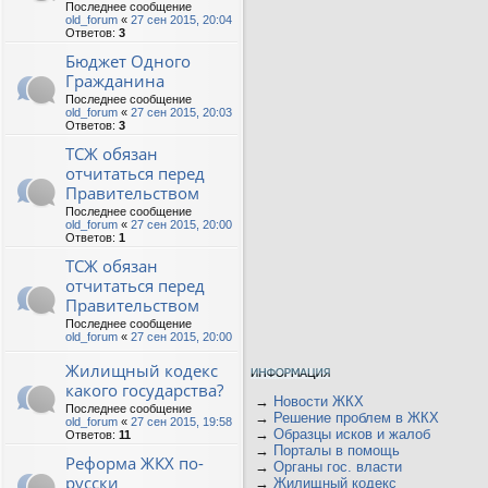
Последнее сообщение
old_forum
«
27 сен 2015, 20:04
Ответов:
3
Бюджет Одного
Гражданина
Последнее сообщение
old_forum
«
27 сен 2015, 20:03
Ответов:
3
ТСЖ обязан
отчитаться перед
Правительством
Последнее сообщение
old_forum
«
27 сен 2015, 20:00
Ответов:
1
ТСЖ обязан
отчитаться перед
Правительством
Последнее сообщение
old_forum
«
27 сен 2015, 20:00
Жилищный кодекс
какого государства?
→
Новости ЖКХ
Последнее сообщение
→
Решение проблем в ЖКХ
old_forum
«
27 сен 2015, 19:58
→
Образцы исков и жалоб
Ответов:
11
→
Порталы в помощь
Реформа ЖКХ по-
→
Органы гос. власти
русски
→
Жилищный кодекс