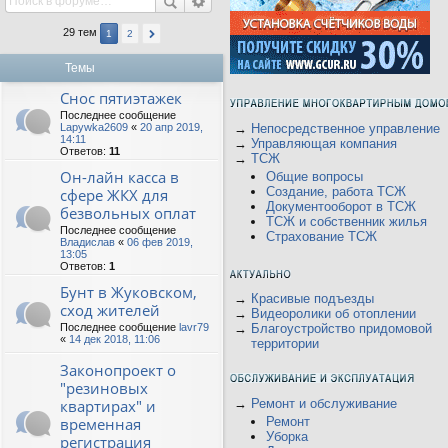
29 тем
1
2
Темы
Снос пятиэтажек
Последнее сообщение
Lapywka2609
«
20 апр 2019,
→
Непосредственное управление
14:11
→
Управляющая компания
Ответов:
11
→
ТСЖ
Он-лайн касса в
Общие вопросы
Создание, работа ТСЖ
сфере ЖКХ для
Документооборот в ТСЖ
безвольных оплат
ТСЖ и собственник жилья
Последнее сообщение
Страхование ТСЖ
Владислав
«
06 фев 2019,
13:05
Ответов:
1
Бунт в Жуковском,
→
Красивые подъезды
сход жителей
→
Видеоролики об отоплении
Последнее сообщение
lavr79
→
Благоустройство придомовой
«
14 дек 2018, 11:06
территории
Законопроект о
"резиновых
квартирах" и
→
Ремонт и обслуживание
временная
Ремонт
Уборка
регистрация