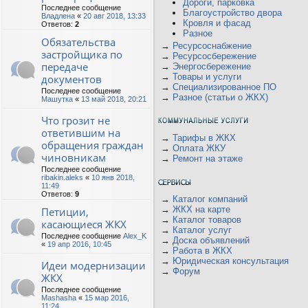
Дороги, парковка
Последнее сообщение
Благоустройство двора
Владлена
«
20 авг 2018, 13:33
Кровля и фасад
Ответов:
2
Разное
Обязательства
→
Ресурсоснабжение
застройщика по
→
Ресурсосбережение
передаче
→
Энергосбережение
→
Товары и услуги
документов
→
Специализированное ПО
Последнее сообщение
→
Разное (статьи о ЖКХ)
Машутка
«
13 май 2018, 20:21
Что грозит не
ответившим на
→
Тарифы в ЖКХ
обращения граждан
→
Оплата ЖКУ
чиновникам
→
Ремонт на этаже
Последнее сообщение
ribakin.aleks
«
10 янв 2018,
11:49
Ответов:
9
→
Каталог компаний
→
ЖКХ на карте
Петиции,
→
Каталог товаров
касающиеся ЖКХ
→
Каталог услуг
Последнее сообщение
Alex_K
→
Доска объявлений
«
19 апр 2016, 10:45
→
Работа в ЖКХ
→
Юридическая консультация
Идеи модернизации
→
Форум
ЖКХ
Последнее сообщение
Mashasha
«
15 мар 2016,
11:24