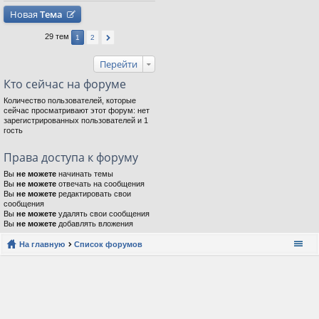
Новая
Тема
29 тем
1
2
Перейти
Кто сейчас на форуме
Количество пользователей, которые
сейчас просматривают этот форум: нет
зарегистрированных пользователей и 1
гость
Права доступа к форуму
Вы
не можете
начинать темы
Вы
не можете
отвечать на сообщения
Вы
не можете
редактировать свои
сообщения
Вы
не можете
удалять свои сообщения
Вы
не можете
добавлять вложения
На главную
Список форумов