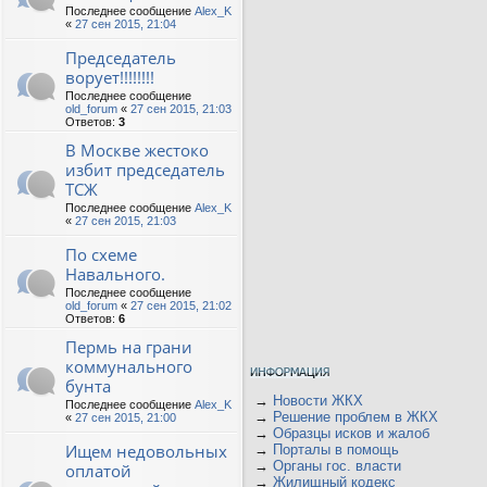
Последнее сообщение
Alex_K
«
27 сен 2015, 21:04
Председатель
ворует!!!!!!!!
Последнее сообщение
old_forum
«
27 сен 2015, 21:03
Ответов:
3
В Москве жестоко
избит председатель
ТСЖ
Последнее сообщение
Alex_K
«
27 сен 2015, 21:03
По схеме
Навального.
Последнее сообщение
old_forum
«
27 сен 2015, 21:02
Ответов:
6
Пермь на грани
коммунального
бунта
→
Новости ЖКХ
Последнее сообщение
Alex_K
→
Решение проблем в ЖКХ
«
27 сен 2015, 21:00
→
Образцы исков и жалоб
Ищем недовольных
→
Порталы в помощь
→
Органы гос. власти
оплатой
→
Жилищный кодекс