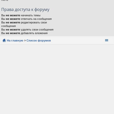
Права доступа к форуму
Вы
не можете
начинать темы
Вы
не можете
отвечать на сообщения
Вы
не можете
редактировать свои
сообщения
Вы
не можете
удалять свои сообщения
Вы
не можете
добавлять вложения
На главную
Список форумов