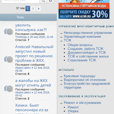
37 тем
1
2
Темы
уволить
консьержа..как??
→
Непосредственное управление
Последнее сообщение
→
Управляющая компания
TheNega
«
28 апр 2020, 11:44
Ответов:
7
→
ТСЖ
Общие вопросы
Алексей Навальный
Создание, работа ТСЖ
запустил новый
Документооборот в ТСЖ
проект по решению
ТСЖ и собственник жилья
проблем в ЖКХ.
Страхование ТСЖ
Последнее сообщение
ribakin.aleks
«
12 янв 2018,
09:49
Ответов:
8
→
Красивые подъезды
а жалобы на ЖКХ
→
Видеоролики об отоплении
→
Благоустройство придомовой
могут отнять детей
территории
Последнее сообщение
ribakin.aleks
«
12 янв 2018,
09:42
Ответов:
2
→
Ремонт и обслуживание
Химки. Бьют
Ремонт
пенсионера из-за
Уборка