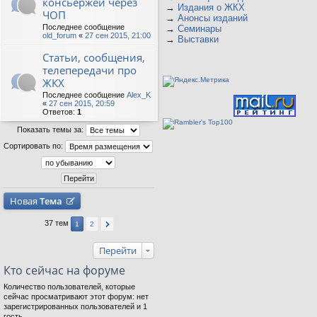
консьержей через
→
Издания о ЖКХ
ЧОП
→
Анонсы изданий
Последнее сообщение
→
Семинары
old_forum
«
27 сен 2015, 21:00
→
Выставки
Статьи, сообщения,
телепередачи про
ЖКХ
Последнее сообщение
Alex_K
«
27 сен 2015, 20:59
Ответов:
1
Показать темы за:
Сортировать по:
Новая
Тема
37 тем
1
2
Перейти
Кто сейчас на форуме
Количество пользователей, которые
сейчас просматривают этот форум: нет
зарегистрированных пользователей и 1
гость