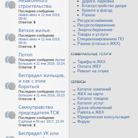
незаконного
Дороги, парковка
строительства.
Благоустройство двора
Кровля и фасад
Последнее сообщение
Разное
ribakin.aleks
«
12 янв 2018,
09:42
→
Ресурсоснабжение
Ответов:
5
→
Ресурсосбережение
Ветхое жилье.
→
Энергосбережение
→
Товары и услуги
Последнее сообщение
→
Специализированное ПО
ribakin.aleks
«
12 янв 2018,
09:41
→
Разное (статьи о ЖКХ)
Ответов:
4
Потоп
Последнее сообщение
Артем
→
Тарифы в ЖКХ
Больших
«
11 янв 2018, 18:24
→
Оплата ЖКУ
Ответов:
3
→
Ремонт на этаже
беспредел жильцов,
и как с этим
бороться
→
Каталог компаний
Последнее сообщение
Артем
→
ЖКХ на карте
Больших
«
11 янв 2018, 18:23
→
Каталог товаров
Ответов:
6
→
Каталог услуг
Самоуправство
→
Доска объявлений
председателя ТСЖ
→
Работа в ЖКХ
→
Юридическая консультация
Последнее сообщение
→
Форум
Cuphead
«
09 окт 2017, 15:24
Ответов:
2
Беспредел УК или