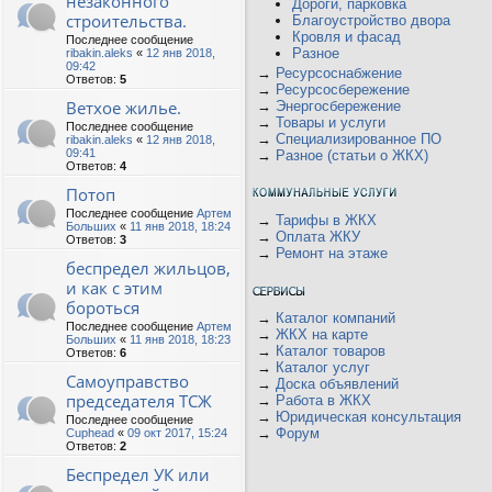
незаконного
Дороги, парковка
строительства.
Благоустройство двора
Кровля и фасад
Последнее сообщение
Разное
ribakin.aleks
«
12 янв 2018,
09:42
→
Ресурсоснабжение
Ответов:
5
→
Ресурсосбережение
Ветхое жилье.
→
Энергосбережение
→
Товары и услуги
Последнее сообщение
→
Специализированное ПО
ribakin.aleks
«
12 янв 2018,
09:41
→
Разное (статьи о ЖКХ)
Ответов:
4
Потоп
Последнее сообщение
Артем
→
Тарифы в ЖКХ
Больших
«
11 янв 2018, 18:24
→
Оплата ЖКУ
Ответов:
3
→
Ремонт на этаже
беспредел жильцов,
и как с этим
бороться
→
Каталог компаний
Последнее сообщение
Артем
→
ЖКХ на карте
Больших
«
11 янв 2018, 18:23
→
Каталог товаров
Ответов:
6
→
Каталог услуг
Самоуправство
→
Доска объявлений
председателя ТСЖ
→
Работа в ЖКХ
→
Юридическая консультация
Последнее сообщение
→
Форум
Cuphead
«
09 окт 2017, 15:24
Ответов:
2
Беспредел УК или