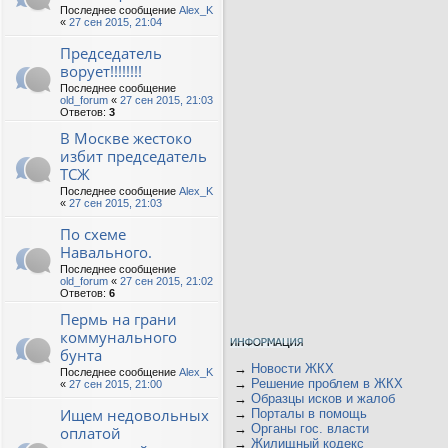
Последнее сообщение
Alex_K
«
27 сен 2015, 21:04
Председатель
ворует!!!!!!!!
Последнее сообщение
old_forum
«
27 сен 2015, 21:03
Ответов:
3
В Москве жестоко
избит председатель
ТСЖ
Последнее сообщение
Alex_K
«
27 сен 2015, 21:03
По схеме
Навального.
Последнее сообщение
old_forum
«
27 сен 2015, 21:02
Ответов:
6
Пермь на грани
коммунального
бунта
→
Новости ЖКХ
Последнее сообщение
Alex_K
→
Решение проблем в ЖКХ
«
27 сен 2015, 21:00
→
Образцы исков и жалоб
Ищем недовольных
→
Порталы в помощь
→
Органы гос. власти
оплатой
→
Жилищный кодекс