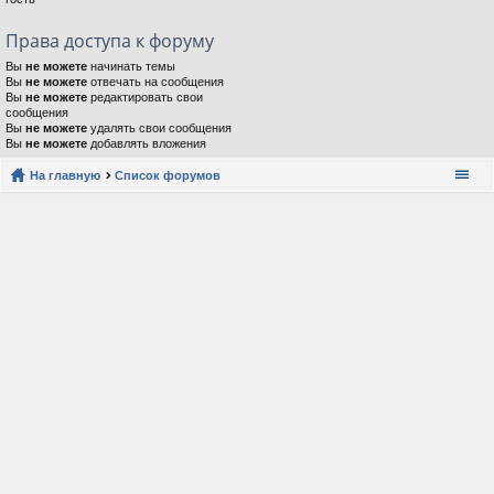
Права доступа к форуму
Вы
не можете
начинать темы
Вы
не можете
отвечать на сообщения
Вы
не можете
редактировать свои
сообщения
Вы
не можете
удалять свои сообщения
Вы
не можете
добавлять вложения
На главную
Список форумов