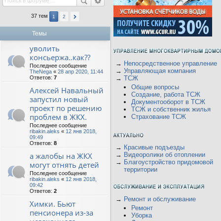
37 тем
1
2
Темы
уволить
консьержа..как??
→
Непосредственное управление
Последнее сообщение
→
Управляющая компания
TheNega
«
28 апр 2020, 11:44
Ответов:
7
→
ТСЖ
Общие вопросы
Алексей Навальный
Создание, работа ТСЖ
запустил новый
Документооборот в ТСЖ
проект по решению
ТСЖ и собственник жилья
проблем в ЖКХ.
Страхование ТСЖ
Последнее сообщение
ribakin.aleks
«
12 янв 2018,
09:49
Ответов:
8
→
Красивые подъезды
а жалобы на ЖКХ
→
Видеоролики об отоплении
→
Благоустройство придомовой
могут отнять детей
территории
Последнее сообщение
ribakin.aleks
«
12 янв 2018,
09:42
Ответов:
2
→
Ремонт и обслуживание
Химки. Бьют
Ремонт
пенсионера из-за
Уборка