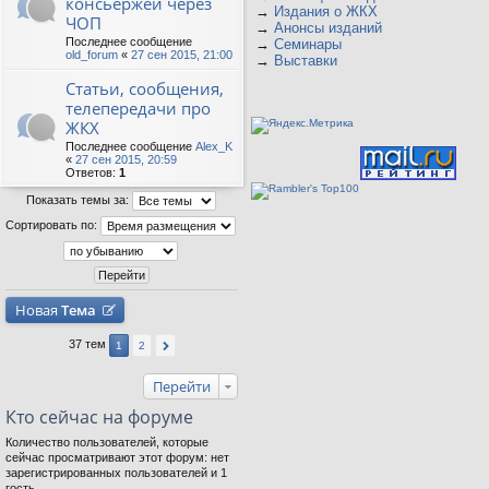
консьержей через
→
Издания о ЖКХ
ЧОП
→
Анонсы изданий
Последнее сообщение
→
Семинары
old_forum
«
27 сен 2015, 21:00
→
Выставки
Статьи, сообщения,
телепередачи про
ЖКХ
Последнее сообщение
Alex_K
«
27 сен 2015, 20:59
Ответов:
1
Показать темы за:
Сортировать по:
Новая
Тема
37 тем
1
2
Перейти
Кто сейчас на форуме
Количество пользователей, которые
сейчас просматривают этот форум: нет
зарегистрированных пользователей и 1
гость