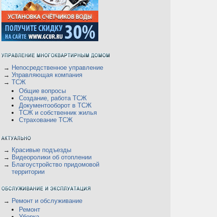
→
Непосредственное управление
→
Управляющая компания
→
ТСЖ
Общие вопросы
Создание, работа ТСЖ
Документооборот в ТСЖ
ТСЖ и собственник жилья
Страхование ТСЖ
→
Красивые подъезды
→
Видеоролики об отоплении
→
Благоустройство придомовой
территории
→
Ремонт и обслуживание
Ремонт
Уборка