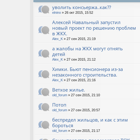
уволить консьержа..как??
elnino
» 26 окт 2015, 15:52
Алексей Навальный запустил
новый проект по решению проблем
в ЖКХ.
Alex_K
» 27 сен 2015, 21:19
а жалобы на ЖКХ могут отнять
детей
Alex_K
» 27 сен 2015, 21:12
Химки. Бьют пенсионера из-за
незаконного строительства.
Alex_K
» 27 сен 2015, 21:16
Ветхое жилье.
old_forum
» 27 сен 2015, 21:10
Потоп
old_forum
» 27 сен 2015, 20:57
беспредел жильцов, и как с этим
бороться
old_forum
» 27 сен 2015, 21:17