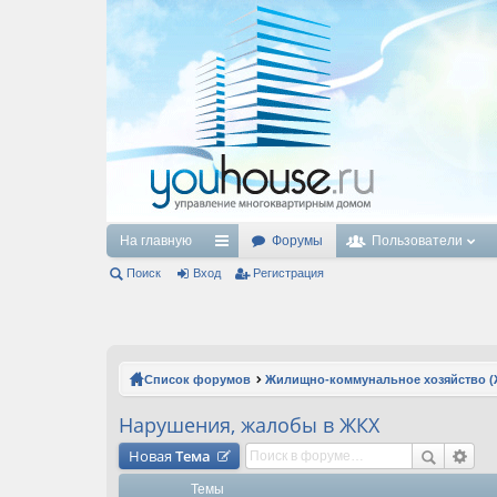
На главную
Форумы
Пользователи
Поиск
Вход
с
Регистрация
ы
лк
и
Список форумов
Жилищно-коммунальное хозяйство (
Нарушения, жалобы в ЖКХ
Новая
Тема
Темы