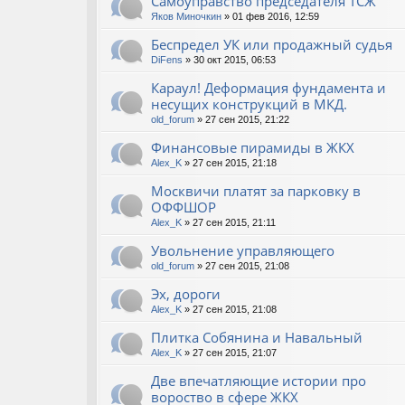
Самоуправство председателя ТСЖ
Яков Миночкин
» 01 фев 2016, 12:59
Беспредел УК или продажный судья
DiFens
» 30 окт 2015, 06:53
Караул! Деформация фундамента и
несущих конструкций в МКД.
old_forum
» 27 сен 2015, 21:22
Финансовые пирамиды в ЖКХ
Alex_K
» 27 сен 2015, 21:18
Москвичи платят за парковку в
ОФФШОР
Alex_K
» 27 сен 2015, 21:11
Увольнение управляющего
old_forum
» 27 сен 2015, 21:08
Эх, дороги
Alex_K
» 27 сен 2015, 21:08
Плитка Собянина и Навальный
Alex_K
» 27 сен 2015, 21:07
Две впечатляющие истории про
вороство в сфере ЖКХ