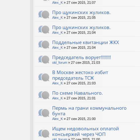
Alex_K
» 27 сен 2015, 21:07
Про щукинских жуликов.
Alex_K
» 27 сен 2015, 21:05
Про щукинских жуликов.
Alex_K
» 27 сен 2015, 21:04
Поддельные квитанции ЖКХ
Alex_K
» 27 сен 2015, 21:04
Председатель ворует!!!!!!!!
old_forum
» 27 сен 2015, 21:03
В Москве жестоко избит
председатель ТСЖ
Alex_K
» 27 сен 2015, 21:03
По схеме Навального.
Alex_K
» 27 сен 2015, 21:01
Пермь на грани коммунального
бунта
Alex_K
» 27 сен 2015, 21:00
Ищем недовольных оплатой
консьержей через ЧОП
old_forum
» 27 сен 2015, 21:00