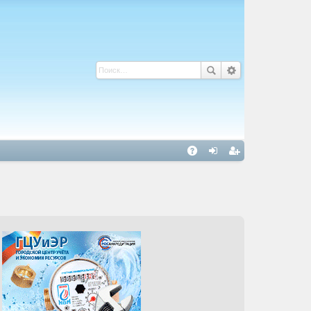
С
A
хо
ег
Q
д
ис
тр
ац
ия