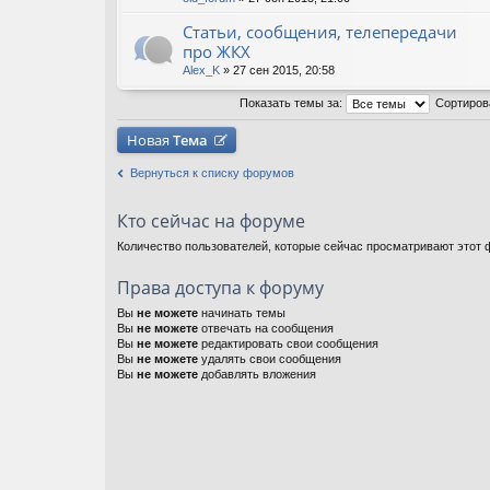
Статьи, сообщения, телепередачи
про ЖКХ
Alex_K
» 27 сен 2015, 20:58
Показать темы за:
Сортиров
Новая
Тема
Вернуться к списку форумов
Кто сейчас на форуме
Количество пользователей, которые сейчас просматривают этот ф
Права доступа к форуму
Вы
не можете
начинать темы
Вы
не можете
отвечать на сообщения
Вы
не можете
редактировать свои сообщения
Вы
не можете
удалять свои сообщения
Вы
не можете
добавлять вложения