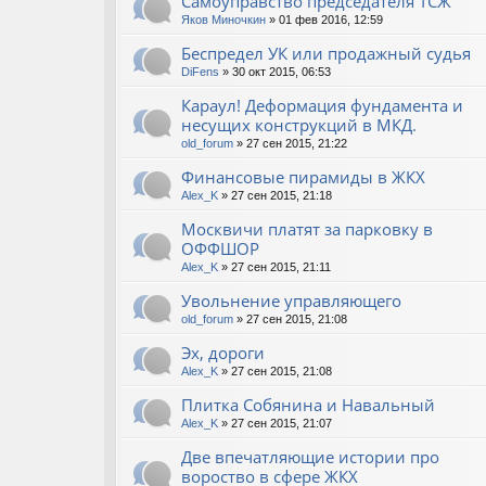
Самоуправство председателя ТСЖ
Яков Миночкин
» 01 фев 2016, 12:59
Беспредел УК или продажный судья
DiFens
» 30 окт 2015, 06:53
Караул! Деформация фундамента и
несущих конструкций в МКД.
old_forum
» 27 сен 2015, 21:22
Финансовые пирамиды в ЖКХ
Alex_K
» 27 сен 2015, 21:18
Москвичи платят за парковку в
ОФФШОР
Alex_K
» 27 сен 2015, 21:11
Увольнение управляющего
old_forum
» 27 сен 2015, 21:08
Эх, дороги
Alex_K
» 27 сен 2015, 21:08
Плитка Собянина и Навальный
Alex_K
» 27 сен 2015, 21:07
Две впечатляющие истории про
вороство в сфере ЖКХ