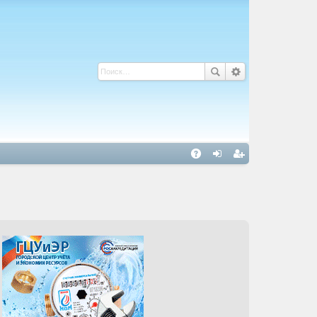
С
A
хо
ег
Q
д
ис
тр
ац
ия