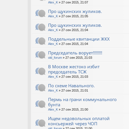
Alex_K
» 27 сен 2015, 21:07
Про щукинских жуликов.
Alex_K
» 27 сен 2015, 21:05
Про щукинских жуликов.
Alex_K
» 27 сен 2015, 21:04
Поддельные квитанции ЖКХ
Alex_K
» 27 сен 2015, 21:04
Председатель ворует!!!!!!!!
old_forum
» 27 сен 2015, 21:03
В Москве жестоко избит
председатель ТСЖ
Alex_K
» 27 сен 2015, 21:03
По схеме Навального.
Alex_K
» 27 сен 2015, 21:01
Пермь на грани коммунального
бунта
Alex_K
» 27 сен 2015, 21:00
Ищем недовольных оплатой
консьержей через ЧОП
old_forum
» 27 сен 2015, 21:00