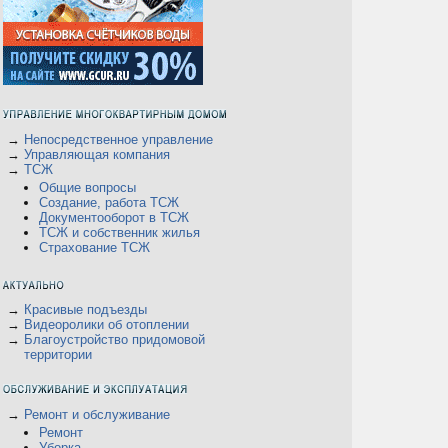
→
Непосредственное управление
→
Управляющая компания
→
ТСЖ
Общие вопросы
Создание, работа ТСЖ
Документооборот в ТСЖ
ТСЖ и собственник жилья
Страхование ТСЖ
→
Красивые подъезды
→
Видеоролики об отоплении
→
Благоустройство придомовой
территории
→
Ремонт и обслуживание
Ремонт
Уборка