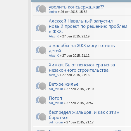
уволить консьержа..как??
elnino
» 26 окт 2015, 15:52
Алексей Навальный запустил
новый проект по решению проблем
в ЖКХ.
Alex_K
» 27 сен 2015, 21:19
а жалобы на ЖКХ могут отнять
детей
Alex_K
» 27 сен 2015, 21:12
Химки. Бьют пенсионера из-за
незаконного строительства.
Alex_K
» 27 сен 2015, 21:16
Ветхое жилье.
old_forum
» 27 сен 2015, 21:10
Потоп
old_forum
» 27 сен 2015, 20:57
беспредел жильцов, и как с этим
бороться
old_forum
» 27 сен 2015, 21:17