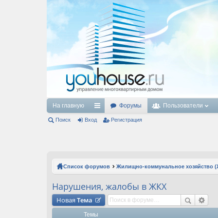
На главную
Форумы
Пользователи
Поиск
Вход
с
Регистрация
ы
лк
и
Список форумов
Жилищно-коммунальное хозяйство (
Нарушения, жалобы в ЖКХ
Новая
Тема
Темы