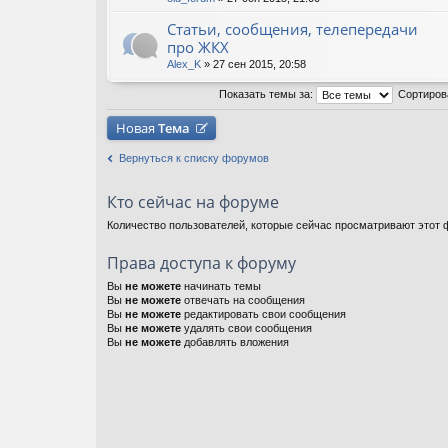
Статьи, сообщения, телепередачи
про ЖКХ
Alex_K
» 27 сен 2015, 20:58
Показать темы за:
Сортиров
Новая
Тема
Вернуться к списку форумов
Кто сейчас на форуме
Количество пользователей, которые сейчас просматривают этот ф
Права доступа к форуму
Вы
не можете
начинать темы
Вы
не можете
отвечать на сообщения
Вы
не можете
редактировать свои сообщения
Вы
не можете
удалять свои сообщения
Вы
не можете
добавлять вложения