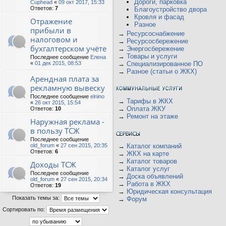
Дороги, парковка
Cuphead
«
09 окт 2017, 15:33
Ответов:
7
Благоустройство двора
Кровля и фасад
Отражение
Разное
прибыли в
→
Ресурсоснабжение
налоговом и
→
Ресурсосбережение
бухгалтерском учёте
→
Энергосбережение
→
Товары и услуги
Последнее сообщение
Елена
«
01 дек 2015, 08:53
→
Специализированное ПО
→
Разное (статьи о ЖКХ)
Арендная плата за
рекламную вывеску
Последнее сообщение
elnino
→
Тарифы в ЖКХ
«
26 окт 2015, 15:54
→
Оплата ЖКУ
Ответов:
10
→
Ремонт на этаже
Наружная реклама -
в пользу ТСЖ
Последнее сообщение
old_forum
«
27 сен 2015, 20:35
→
Каталог компаний
Ответов:
6
→
ЖКХ на карте
→
Каталог товаров
Доходы ТСЖ
→
Каталог услуг
Последнее сообщение
→
Доска объявлений
old_forum
«
27 сен 2015, 20:34
→
Работа в ЖКХ
Ответов:
19
→
Юридическая консультация
Показать темы за:
→
Форум
Сортировать по: