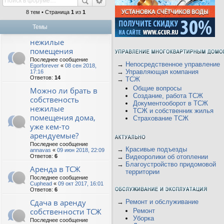
8 тем • Страница
1
из
1
Темы
нежилые
помещения
Последнее сообщение
→
Непосредственное управление
Egorforever
«
08 сен 2018,
→
Управляющая компания
17:16
Ответов:
14
→
ТСЖ
Общие вопросы
Можно ли брать в
Создание, работа ТСЖ
собственость
Документооборот в ТСЖ
нежилые
ТСЖ и собственник жилья
помещения дома,
Страхование ТСЖ
уже кем-то
арендуемые?
Последнее сообщение
→
Красивые подъезды
annavas
«
09 июн 2018, 22:09
Ответов:
6
→
Видеоролики об отоплении
→
Благоустройство придомовой
Аренда в ТСЖ
территории
Последнее сообщение
Cuphead
«
09 окт 2017, 16:01
Ответов:
6
Сдача в аренду
→
Ремонт и обслуживание
собственности ТСЖ
Ремонт
Уборка
Последнее сообщение