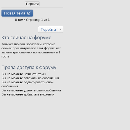
Новая
Тема
8 тем • Страница
1
из
1
Перейти
Кто сейчас на форуме
Количество пользователей, которые
сейчас просматривают этот форум: нет
зарегистрированных пользователей и 1
гость
Права доступа к форуму
Вы
не можете
начинать темы
Вы
не можете
отвечать на сообщения
Вы
не можете
редактировать свои
сообщения
Вы
не можете
удалять свои сообщения
Вы
не можете
добавлять вложения