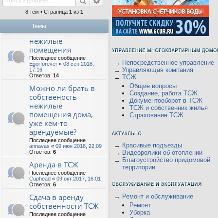
8 тем • Страница
1
из
1
Темы
нежилые
помещения
Последнее сообщение
→
Непосредственное управление
Egorforever
«
08 сен 2018,
→
Управляющая компания
17:16
Ответов:
14
→
ТСЖ
Общие вопросы
Можно ли брать в
Создание, работа ТСЖ
собственость
Документооборот в ТСЖ
нежилые
ТСЖ и собственник жилья
помещения дома,
Страхование ТСЖ
уже кем-то
арендуемые?
Последнее сообщение
→
Красивые подъезды
annavas
«
09 июн 2018, 22:09
Ответов:
6
→
Видеоролики об отоплении
→
Благоустройство придомовой
Аренда в ТСЖ
территории
Последнее сообщение
Cuphead
«
09 окт 2017, 16:01
Ответов:
6
Сдача в аренду
→
Ремонт и обслуживание
собственности ТСЖ
Ремонт
Уборка
Последнее сообщение