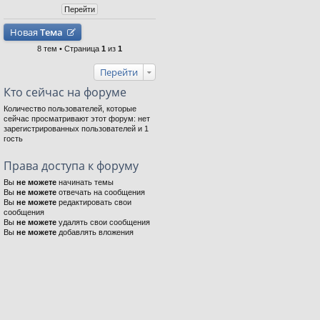
Новая
Тема
8 тем • Страница
1
из
1
Перейти
Кто сейчас на форуме
Количество пользователей, которые
сейчас просматривают этот форум: нет
зарегистрированных пользователей и 1
гость
Права доступа к форуму
Вы
не можете
начинать темы
Вы
не можете
отвечать на сообщения
Вы
не можете
редактировать свои
сообщения
Вы
не можете
удалять свои сообщения
Вы
не можете
добавлять вложения