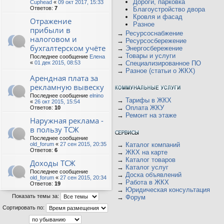
Дороги, парковка
Cuphead
«
09 окт 2017, 15:33
Ответов:
7
Благоустройство двора
Кровля и фасад
Отражение
Разное
прибыли в
→
Ресурсоснабжение
налоговом и
→
Ресурсосбережение
бухгалтерском учёте
→
Энергосбережение
→
Товары и услуги
Последнее сообщение
Елена
«
01 дек 2015, 08:53
→
Специализированное ПО
→
Разное (статьи о ЖКХ)
Арендная плата за
рекламную вывеску
Последнее сообщение
elnino
→
Тарифы в ЖКХ
«
26 окт 2015, 15:54
→
Оплата ЖКУ
Ответов:
10
→
Ремонт на этаже
Наружная реклама -
в пользу ТСЖ
Последнее сообщение
old_forum
«
27 сен 2015, 20:35
→
Каталог компаний
Ответов:
6
→
ЖКХ на карте
→
Каталог товаров
Доходы ТСЖ
→
Каталог услуг
Последнее сообщение
→
Доска объявлений
old_forum
«
27 сен 2015, 20:34
→
Работа в ЖКХ
Ответов:
19
→
Юридическая консультация
Показать темы за:
→
Форум
Сортировать по: