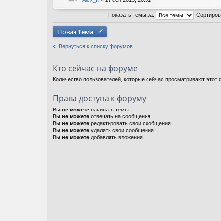
Alex_K
» 27 сен 2015, 20:31
Показать темы за:
Сортиров
Новая
Тема
Вернуться к списку форумов
Кто сейчас на форуме
Количество пользователей, которые сейчас просматривают этот ф
Права доступа к форуму
Вы
не можете
начинать темы
Вы
не можете
отвечать на сообщения
Вы
не можете
редактировать свои сообщения
Вы
не можете
удалять свои сообщения
Вы
не можете
добавлять вложения