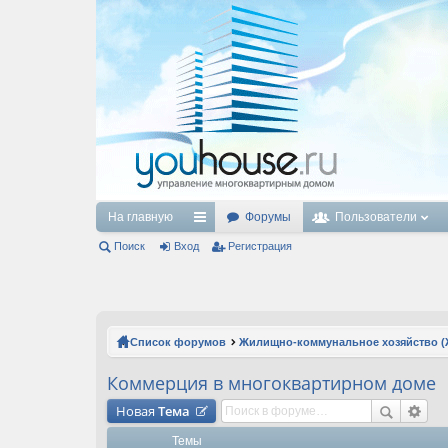
На главную
Форумы
Пользователи
Поиск
Вход
с
Регистрация
ы
лк
и
Список форумов
Жилищно-коммунальное хозяйство (
Коммерция в многоквартирном доме
Новая
Тема
Темы