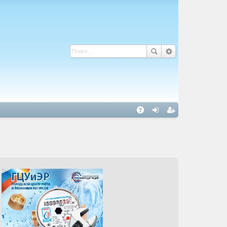
С
A
хо
ег
Q
д
ис
тр
ац
ия