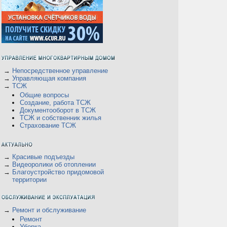
→
Непосредственное управление
→
Управляющая компания
→
ТСЖ
Общие вопросы
Создание, работа ТСЖ
Документооборот в ТСЖ
ТСЖ и собственник жилья
Страхование ТСЖ
→
Красивые подъезды
→
Видеоролики об отоплении
→
Благоустройство придомовой
территории
→
Ремонт и обслуживание
Ремонт
Уборка