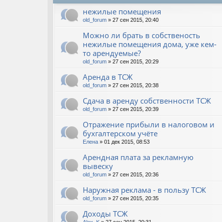
нежилые помещения
old_forum
» 27 сен 2015, 20:40
Можно ли брать в собственость
нежилые помещения дома, уже кем-
то арендуемые?
old_forum
» 27 сен 2015, 20:29
Аренда в ТСЖ
old_forum
» 27 сен 2015, 20:38
Сдача в аренду собственности ТСЖ
old_forum
» 27 сен 2015, 20:39
Отражение прибыли в налоговом и
бухгалтерском учёте
Елена
» 01 дек 2015, 08:53
Арендная плата за рекламную
вывеску
old_forum
» 27 сен 2015, 20:36
Наружная реклама - в пользу ТСЖ
old_forum
» 27 сен 2015, 20:35
Доходы ТСЖ