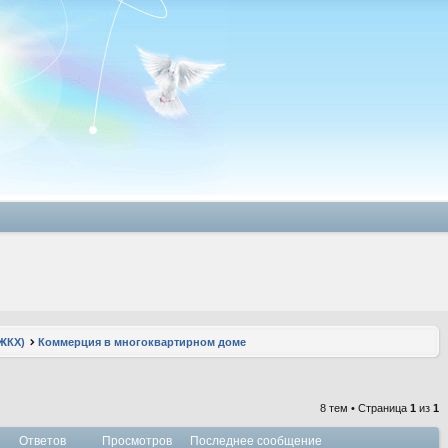
ЖКХ)
Коммерция в многоквартирном доме
8 тем • Страница
1
из
1
Ответов
Просмотров
Последнее сообщение