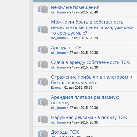
нежилые помещения
old_forum
» 27 сен 2015, 20:40
Можно ли брать в собственость
нежилые помещения дома, уже кем-
то арендуемые?
old_forum
» 27 сен 2015, 20:29
Аренда в ТСЖ
old_forum
» 27 сен 2015, 20:38
Сдача в аренду собственности ТСЖ
old_forum
» 27 сен 2015, 20:39
Отражение прибыли в налоговом и
бухгалтерском учёте
Елена
» 01 дек 2015, 08:53
Арендная плата за рекламную
вывеску
old_forum
» 27 сен 2015, 20:36
Наружная реклама - в пользу ТСЖ
old_forum
» 27 сен 2015, 20:35
Доходы ТСЖ