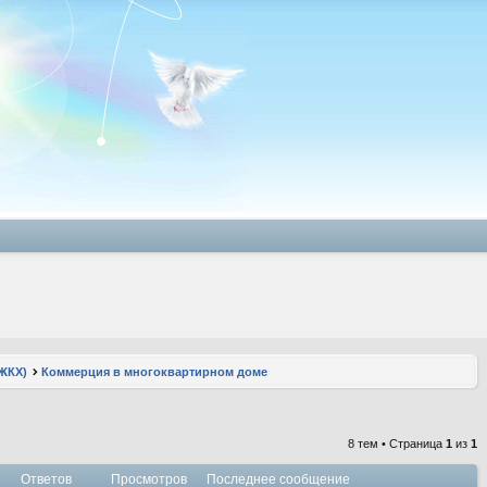
ЖКХ)
Коммерция в многоквартирном доме
8 тем • Страница
1
из
1
Ответов
Просмотров
Последнее сообщение