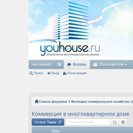
На главную
Форумы
Пользователи
Поиск
Вход
с
Регистрация
ы
лк
и
Список форумов
Жилищно-коммунальное хозяйство (
Коммерция в многоквартирном доме
Новая
Тема
Темы