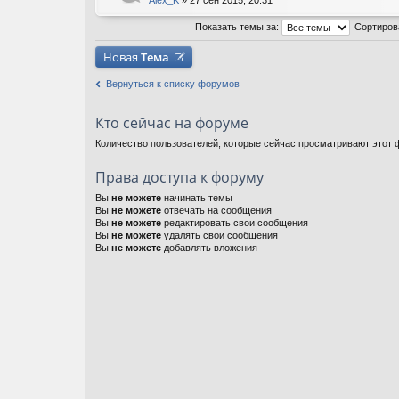
Alex_K
» 27 сен 2015, 20:31
Показать темы за:
Сортиров
Новая
Тема
Вернуться к списку форумов
Кто сейчас на форуме
Количество пользователей, которые сейчас просматривают этот ф
Права доступа к форуму
Вы
не можете
начинать темы
Вы
не можете
отвечать на сообщения
Вы
не можете
редактировать свои сообщения
Вы
не можете
удалять свои сообщения
Вы
не можете
добавлять вложения