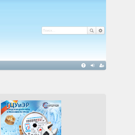
С
A
хо
ег
Q
д
ис
тр
ац
ия