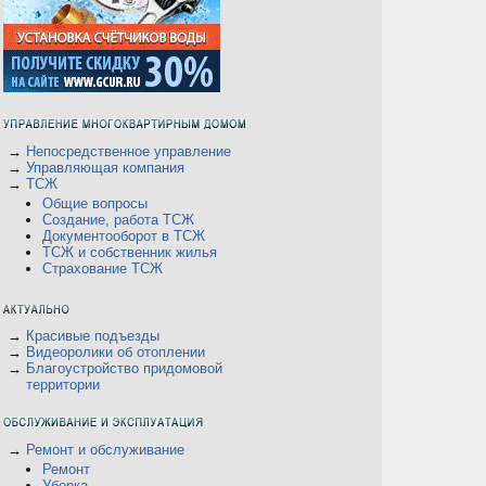
→
Непосредственное управление
→
Управляющая компания
→
ТСЖ
Общие вопросы
Создание, работа ТСЖ
Документооборот в ТСЖ
ТСЖ и собственник жилья
Страхование ТСЖ
→
Красивые подъезды
→
Видеоролики об отоплении
→
Благоустройство придомовой
территории
→
Ремонт и обслуживание
Ремонт
Уборка