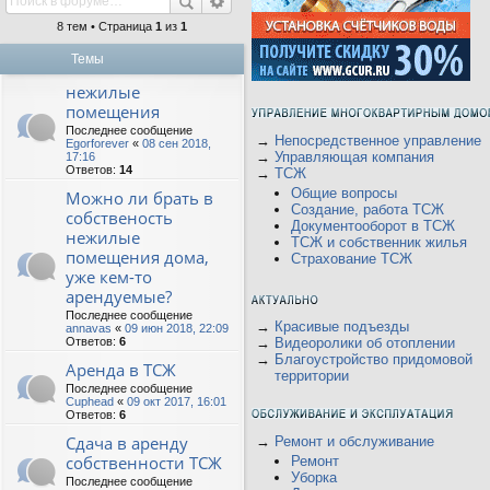
8 тем • Страница
1
из
1
Темы
нежилые
помещения
Последнее сообщение
→
Непосредственное управление
Egorforever
«
08 сен 2018,
→
Управляющая компания
17:16
Ответов:
14
→
ТСЖ
Общие вопросы
Можно ли брать в
Создание, работа ТСЖ
собственость
Документооборот в ТСЖ
нежилые
ТСЖ и собственник жилья
помещения дома,
Страхование ТСЖ
уже кем-то
арендуемые?
Последнее сообщение
→
Красивые подъезды
annavas
«
09 июн 2018, 22:09
Ответов:
6
→
Видеоролики об отоплении
→
Благоустройство придомовой
Аренда в ТСЖ
территории
Последнее сообщение
Cuphead
«
09 окт 2017, 16:01
Ответов:
6
Сдача в аренду
→
Ремонт и обслуживание
собственности ТСЖ
Ремонт
Уборка
Последнее сообщение