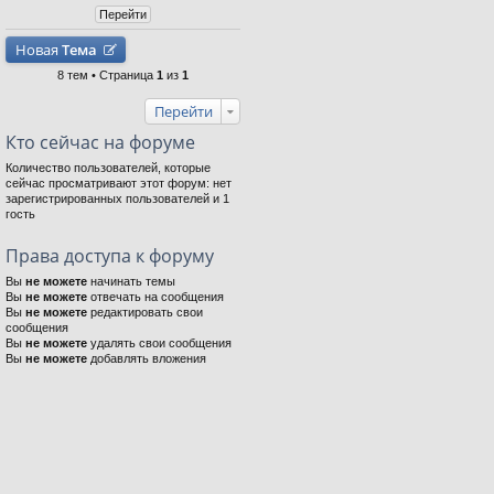
Новая
Тема
8 тем • Страница
1
из
1
Перейти
Кто сейчас на форуме
Количество пользователей, которые
сейчас просматривают этот форум: нет
зарегистрированных пользователей и 1
гость
Права доступа к форуму
Вы
не можете
начинать темы
Вы
не можете
отвечать на сообщения
Вы
не можете
редактировать свои
сообщения
Вы
не можете
удалять свои сообщения
Вы
не можете
добавлять вложения