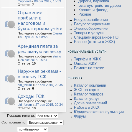
Дороги, парковка
Cuphead
«
09 окт 2017, 15:33
Ответов:
7
Благоустройство двора
Кровля и фасад
Отражение
Разное
прибыли в
→
Ресурсоснабжение
налоговом и
→
Ресурсосбережение
бухгалтерском учёте
→
Энергосбережение
→
Товары и услуги
Последнее сообщение
Елена
«
01 дек 2015, 08:53
→
Специализированное ПО
→
Разное (статьи о ЖКХ)
Арендная плата за
рекламную вывеску
Последнее сообщение
elnino
→
Тарифы в ЖКХ
«
26 окт 2015, 15:54
→
Оплата ЖКУ
Ответов:
10
→
Ремонт на этаже
Наружная реклама -
в пользу ТСЖ
Последнее сообщение
old_forum
«
27 сен 2015, 20:35
→
Каталог компаний
Ответов:
6
→
ЖКХ на карте
→
Каталог товаров
Доходы ТСЖ
→
Каталог услуг
Последнее сообщение
→
Доска объявлений
old_forum
«
27 сен 2015, 20:34
→
Работа в ЖКХ
Ответов:
19
→
Юридическая консультация
Показать темы за:
→
Форум
Сортировать по: