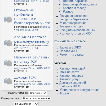
Дороги, парковка
Cuphead
«
09 окт 2017, 15:33
Ответов:
7
Благоустройство двора
Кровля и фасад
Отражение
Разное
прибыли в
→
Ресурсоснабжение
налоговом и
→
Ресурсосбережение
бухгалтерском учёте
→
Энергосбережение
→
Товары и услуги
Последнее сообщение
Елена
«
01 дек 2015, 08:53
→
Специализированное ПО
→
Разное (статьи о ЖКХ)
Арендная плата за
рекламную вывеску
Последнее сообщение
elnino
→
Тарифы в ЖКХ
«
26 окт 2015, 15:54
→
Оплата ЖКУ
Ответов:
10
→
Ремонт на этаже
Наружная реклама -
в пользу ТСЖ
Последнее сообщение
old_forum
«
27 сен 2015, 20:35
→
Каталог компаний
Ответов:
6
→
ЖКХ на карте
→
Каталог товаров
Доходы ТСЖ
→
Каталог услуг
Последнее сообщение
→
Доска объявлений
old_forum
«
27 сен 2015, 20:34
→
Работа в ЖКХ
Ответов:
19
→
Юридическая консультация
Показать темы за:
→
Форум
Сортировать по: