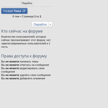
Новая
Тема
8 тем • Страница
1
из
1
Перейти
Кто сейчас на форуме
Количество пользователей, которые
сейчас просматривают этот форум: нет
зарегистрированных пользователей и 1
гость
Права доступа к форуму
Вы
не можете
начинать темы
Вы
не можете
отвечать на сообщения
Вы
не можете
редактировать свои
сообщения
Вы
не можете
удалять свои сообщения
Вы
не можете
добавлять вложения