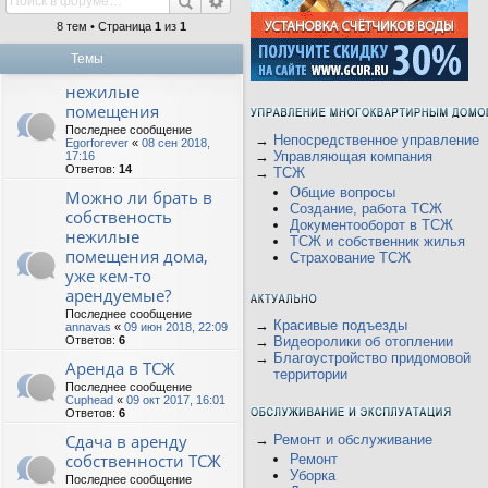
8 тем • Страница
1
из
1
Темы
нежилые
помещения
Последнее сообщение
→
Непосредственное управление
Egorforever
«
08 сен 2018,
→
Управляющая компания
17:16
Ответов:
14
→
ТСЖ
Общие вопросы
Можно ли брать в
Создание, работа ТСЖ
собственость
Документооборот в ТСЖ
нежилые
ТСЖ и собственник жилья
помещения дома,
Страхование ТСЖ
уже кем-то
арендуемые?
Последнее сообщение
→
Красивые подъезды
annavas
«
09 июн 2018, 22:09
Ответов:
6
→
Видеоролики об отоплении
→
Благоустройство придомовой
Аренда в ТСЖ
территории
Последнее сообщение
Cuphead
«
09 окт 2017, 16:01
Ответов:
6
Сдача в аренду
→
Ремонт и обслуживание
собственности ТСЖ
Ремонт
Уборка
Последнее сообщение