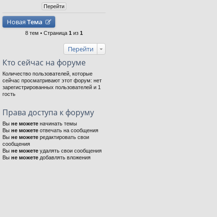
Новая
Тема
8 тем • Страница
1
из
1
Перейти
Кто сейчас на форуме
Количество пользователей, которые
сейчас просматривают этот форум: нет
зарегистрированных пользователей и 1
гость
Права доступа к форуму
Вы
не можете
начинать темы
Вы
не можете
отвечать на сообщения
Вы
не можете
редактировать свои
сообщения
Вы
не можете
удалять свои сообщения
Вы
не можете
добавлять вложения