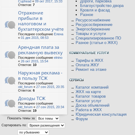
Дороги, парковка
Cuphead
«
09 окт 2017, 15:33
Ответов:
7
Благоустройство двора
Кровля и фасад
Отражение
Разное
прибыли в
→
Ресурсоснабжение
налоговом и
→
Ресурсосбережение
бухгалтерском учёте
→
Энергосбережение
→
Товары и услуги
Последнее сообщение
Елена
«
01 дек 2015, 08:53
→
Специализированное ПО
→
Разное (статьи о ЖКХ)
Арендная плата за
рекламную вывеску
Последнее сообщение
elnino
→
Тарифы в ЖКХ
«
26 окт 2015, 15:54
→
Оплата ЖКУ
Ответов:
10
→
Ремонт на этаже
Наружная реклама -
в пользу ТСЖ
Последнее сообщение
old_forum
«
27 сен 2015, 20:35
→
Каталог компаний
Ответов:
6
→
ЖКХ на карте
→
Каталог товаров
Доходы ТСЖ
→
Каталог услуг
Последнее сообщение
→
Доска объявлений
old_forum
«
27 сен 2015, 20:34
→
Работа в ЖКХ
Ответов:
19
→
Юридическая консультация
Показать темы за:
→
Форум
Сортировать по: