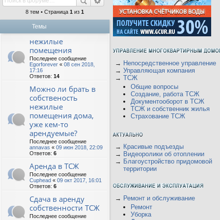
8 тем • Страница
1
из
1
Темы
нежилые
помещения
Последнее сообщение
→
Непосредственное управление
Egorforever
«
08 сен 2018,
→
Управляющая компания
17:16
Ответов:
14
→
ТСЖ
Общие вопросы
Можно ли брать в
Создание, работа ТСЖ
собственость
Документооборот в ТСЖ
нежилые
ТСЖ и собственник жилья
помещения дома,
Страхование ТСЖ
уже кем-то
арендуемые?
Последнее сообщение
→
Красивые подъезды
annavas
«
09 июн 2018, 22:09
Ответов:
6
→
Видеоролики об отоплении
→
Благоустройство придомовой
Аренда в ТСЖ
территории
Последнее сообщение
Cuphead
«
09 окт 2017, 16:01
Ответов:
6
Сдача в аренду
→
Ремонт и обслуживание
собственности ТСЖ
Ремонт
Уборка
Последнее сообщение