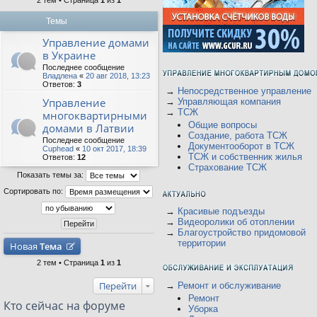
2 тем • Страница
1
из
1
Темы
Управление домами
в Украине
Последнее сообщение
Владлена
«
20 авг 2018, 13:23
Ответов:
3
→
Непосредственное управление
Управление
→
Управляющая компания
→
ТСЖ
многоквартирными
Общие вопросы
домами в Латвии
Создание, работа ТСЖ
Последнее сообщение
Документооборот в ТСЖ
Cuphead
«
10 окт 2017, 18:39
ТСЖ и собственник жилья
Ответов:
12
Страхование ТСЖ
Показать темы за:
Сортировать по:
→
Красивые подъезды
→
Видеоролики об отоплении
→
Благоустройство придомовой
территории
Новая
Тема
2 тем • Страница
1
из
1
Перейти
→
Ремонт и обслуживание
Ремонт
Кто сейчас на форуме
Уборка