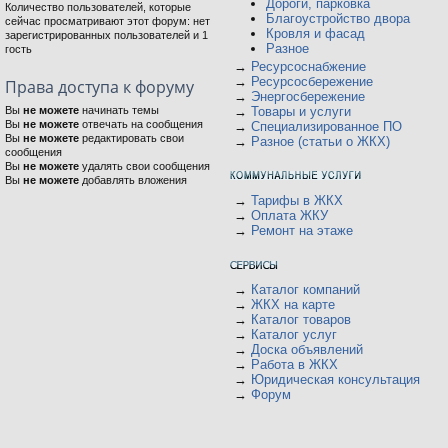
Дороги, парковка
Количество пользователей, которые
Благоустройство двора
сейчас просматривают этот форум: нет
Кровля и фасад
зарегистрированных пользователей и 1
Разное
гость
→
Ресурсоснабжение
→
Ресурсосбережение
Права доступа к форуму
→
Энергосбережение
Вы
не можете
начинать темы
→
Товары и услуги
Вы
не можете
отвечать на сообщения
→
Специализированное ПО
Вы
не можете
редактировать свои
→
Разное (статьи о ЖКХ)
сообщения
Вы
не можете
удалять свои сообщения
Вы
не можете
добавлять вложения
→
Тарифы в ЖКХ
→
Оплата ЖКУ
→
Ремонт на этаже
→
Каталог компаний
→
ЖКХ на карте
→
Каталог товаров
→
Каталог услуг
→
Доска объявлений
→
Работа в ЖКХ
→
Юридическая консультация
→
Форум