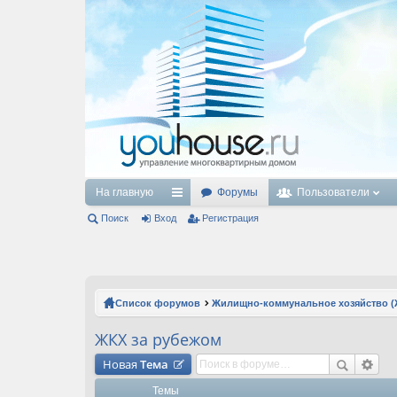
На главную
Форумы
Пользователи
Поиск
Вход
с
Регистрация
ы
лк
и
Список форумов
Жилищно-коммунальное хозяйство (
ЖКХ за рубежом
Новая
Тема
Темы