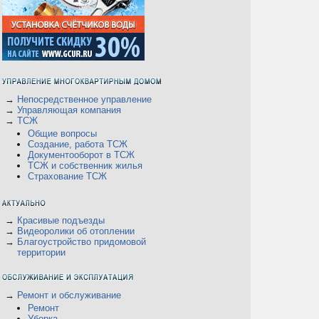
→
Непосредственное управление
→
Управляющая компания
→
ТСЖ
Общие вопросы
Создание, работа ТСЖ
Документооборот в ТСЖ
ТСЖ и собственник жилья
Страхование ТСЖ
→
Красивые подъезды
→
Видеоролики об отоплении
→
Благоустройство придомовой
территории
→
Ремонт и обслуживание
Ремонт
Уборка