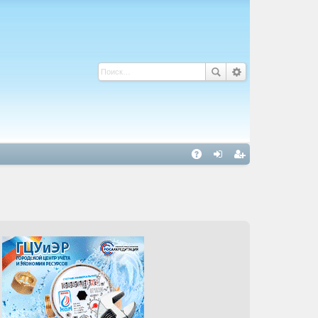
С
A
хо
ег
Q
д
ис
тр
ац
ия