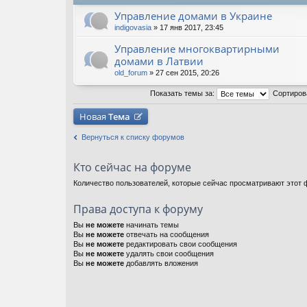
Управление домами в Украине
indigovasia
» 17 янв 2017, 23:45
Управление многоквартирными
домами в Латвии
old_forum
» 27 сен 2015, 20:26
Показать темы за:
Сортиров
Новая
Тема
Вернуться к списку форумов
Кто сейчас на форуме
Количество пользователей, которые сейчас просматривают этот ф
Права доступа к форуму
Вы
не можете
начинать темы
Вы
не можете
отвечать на сообщения
Вы
не можете
редактировать свои сообщения
Вы
не можете
удалять свои сообщения
Вы
не можете
добавлять вложения