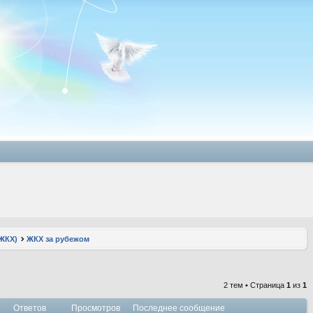
ЖКХ)
ЖКХ за рубежом
2 тем • Страница
1
из
1
Ответов
Просмотров
Последнее сообщение