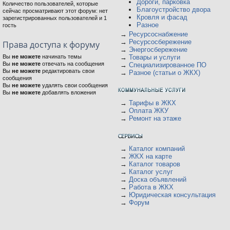
Дороги, парковка
Количество пользователей, которые
Благоустройство двора
сейчас просматривают этот форум: нет
Кровля и фасад
зарегистрированных пользователей и 1
Разное
гость
→
Ресурсоснабжение
→
Ресурсосбережение
Права доступа к форуму
→
Энергосбережение
Вы
не можете
начинать темы
→
Товары и услуги
Вы
не можете
отвечать на сообщения
→
Специализированное ПО
Вы
не можете
редактировать свои
→
Разное (статьи о ЖКХ)
сообщения
Вы
не можете
удалять свои сообщения
Вы
не можете
добавлять вложения
→
Тарифы в ЖКХ
→
Оплата ЖКУ
→
Ремонт на этаже
→
Каталог компаний
→
ЖКХ на карте
→
Каталог товаров
→
Каталог услуг
→
Доска объявлений
→
Работа в ЖКХ
→
Юридическая консультация
→
Форум