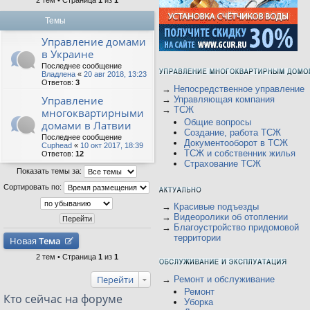
2 тем • Страница
1
из
1
Темы
Управление домами
в Украине
Последнее сообщение
Владлена
«
20 авг 2018, 13:23
Ответов:
3
→
Непосредственное управление
Управление
→
Управляющая компания
→
ТСЖ
многоквартирными
Общие вопросы
домами в Латвии
Создание, работа ТСЖ
Последнее сообщение
Документооборот в ТСЖ
Cuphead
«
10 окт 2017, 18:39
ТСЖ и собственник жилья
Ответов:
12
Страхование ТСЖ
Показать темы за:
Сортировать по:
→
Красивые подъезды
→
Видеоролики об отоплении
→
Благоустройство придомовой
территории
Новая
Тема
2 тем • Страница
1
из
1
Перейти
→
Ремонт и обслуживание
Ремонт
Кто сейчас на форуме
Уборка