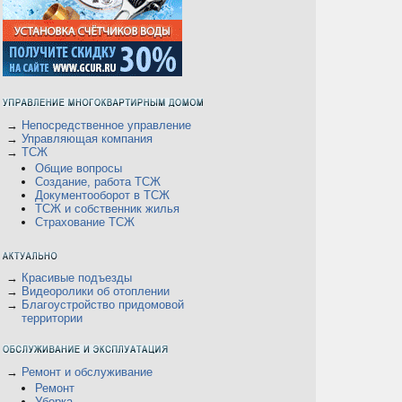
→
Непосредственное управление
→
Управляющая компания
→
ТСЖ
Общие вопросы
Создание, работа ТСЖ
Документооборот в ТСЖ
ТСЖ и собственник жилья
Страхование ТСЖ
→
Красивые подъезды
→
Видеоролики об отоплении
→
Благоустройство придомовой
территории
→
Ремонт и обслуживание
Ремонт
Уборка