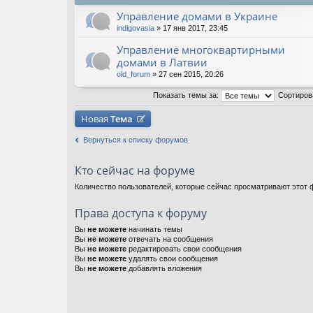
Управление домами в Украине
indigovasia
» 17 янв 2017, 23:45
Управление многоквартирными
домами в Латвии
old_forum
» 27 сен 2015, 20:26
Показать темы за:
Сортиров
Новая
Тема
Вернуться к списку форумов
Кто сейчас на форуме
Количество пользователей, которые сейчас просматривают этот ф
Права доступа к форуму
Вы
не можете
начинать темы
Вы
не можете
отвечать на сообщения
Вы
не можете
редактировать свои сообщения
Вы
не можете
удалять свои сообщения
Вы
не можете
добавлять вложения