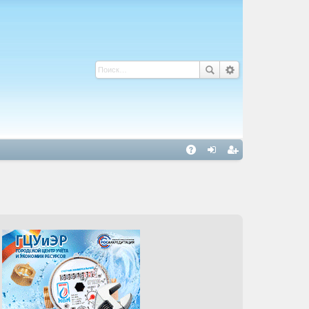
С
A
хо
ег
Q
д
ис
тр
ац
ия