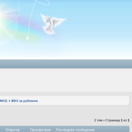
ЖКХ)
ЖКХ за рубежом
2 тем • Страница
1
из
1
Ответов
Просмотров
Последнее сообщение