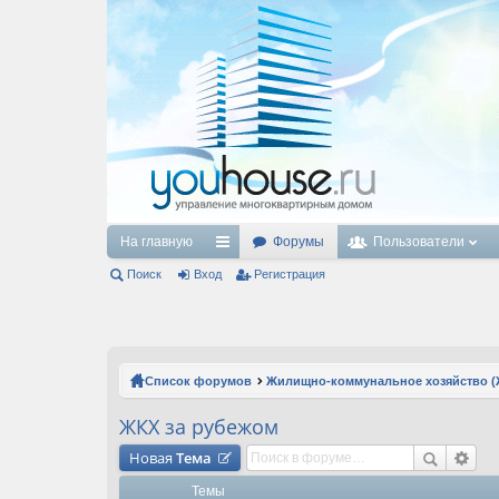
На главную
Форумы
Пользователи
Поиск
Вход
с
Регистрация
ы
лк
и
Список форумов
Жилищно-коммунальное хозяйство (
ЖКХ за рубежом
Новая
Тема
Темы