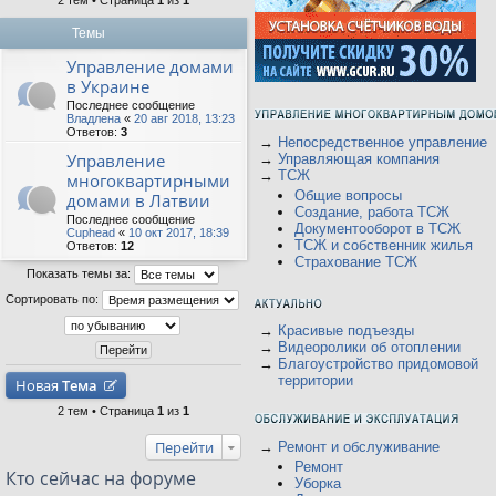
2 тем • Страница
1
из
1
Темы
Управление домами
в Украине
Последнее сообщение
Владлена
«
20 авг 2018, 13:23
Ответов:
3
→
Непосредственное управление
Управление
→
Управляющая компания
→
ТСЖ
многоквартирными
Общие вопросы
домами в Латвии
Создание, работа ТСЖ
Последнее сообщение
Документооборот в ТСЖ
Cuphead
«
10 окт 2017, 18:39
ТСЖ и собственник жилья
Ответов:
12
Страхование ТСЖ
Показать темы за:
Сортировать по:
→
Красивые подъезды
→
Видеоролики об отоплении
→
Благоустройство придомовой
территории
Новая
Тема
2 тем • Страница
1
из
1
Перейти
→
Ремонт и обслуживание
Ремонт
Кто сейчас на форуме
Уборка