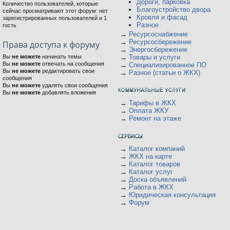
Дороги, парковка
Количество пользователей, которые
Благоустройство двора
сейчас просматривают этот форум: нет
Кровля и фасад
зарегистрированных пользователей и 1
Разное
гость
→
Ресурсоснабжение
→
Ресурсосбережение
Права доступа к форуму
→
Энергосбережение
Вы
не можете
начинать темы
→
Товары и услуги
Вы
не можете
отвечать на сообщения
→
Специализированное ПО
Вы
не можете
редактировать свои
→
Разное (статьи о ЖКХ)
сообщения
Вы
не можете
удалять свои сообщения
Вы
не можете
добавлять вложения
→
Тарифы в ЖКХ
→
Оплата ЖКУ
→
Ремонт на этаже
→
Каталог компаний
→
ЖКХ на карте
→
Каталог товаров
→
Каталог услуг
→
Доска объявлений
→
Работа в ЖКХ
→
Юридическая консультация
→
Форум