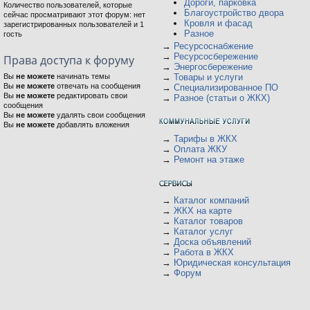
Дороги, парковка
Количество пользователей, которые
Благоустройство двора
сейчас просматривают этот форум: нет
Кровля и фасад
зарегистрированных пользователей и 1
Разное
гость
→
Ресурсоснабжение
→
Ресурсосбережение
Права доступа к форуму
→
Энергосбережение
Вы
не можете
начинать темы
→
Товары и услуги
Вы
не можете
отвечать на сообщения
→
Специализированное ПО
Вы
не можете
редактировать свои
→
Разное (статьи о ЖКХ)
сообщения
Вы
не можете
удалять свои сообщения
Вы
не можете
добавлять вложения
→
Тарифы в ЖКХ
→
Оплата ЖКУ
→
Ремонт на этаже
→
Каталог компаний
→
ЖКХ на карте
→
Каталог товаров
→
Каталог услуг
→
Доска объявлений
→
Работа в ЖКХ
→
Юридическая консультация
→
Форум