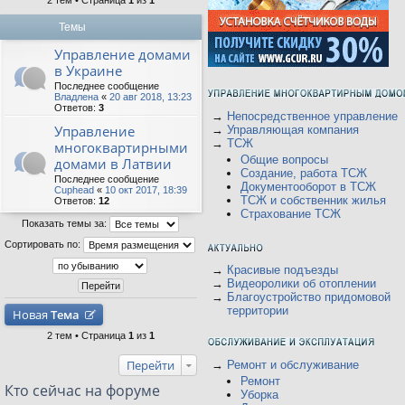
2 тем • Страница
1
из
1
Темы
Управление домами
в Украине
Последнее сообщение
Владлена
«
20 авг 2018, 13:23
Ответов:
3
→
Непосредственное управление
Управление
→
Управляющая компания
→
ТСЖ
многоквартирными
Общие вопросы
домами в Латвии
Создание, работа ТСЖ
Последнее сообщение
Документооборот в ТСЖ
Cuphead
«
10 окт 2017, 18:39
ТСЖ и собственник жилья
Ответов:
12
Страхование ТСЖ
Показать темы за:
Сортировать по:
→
Красивые подъезды
→
Видеоролики об отоплении
→
Благоустройство придомовой
территории
Новая
Тема
2 тем • Страница
1
из
1
Перейти
→
Ремонт и обслуживание
Ремонт
Кто сейчас на форуме
Уборка