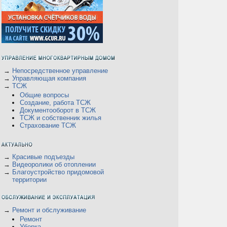
→
Непосредственное управление
→
Управляющая компания
→
ТСЖ
Общие вопросы
Создание, работа ТСЖ
Документооборот в ТСЖ
ТСЖ и собственник жилья
Страхование ТСЖ
→
Красивые подъезды
→
Видеоролики об отоплении
→
Благоустройство придомовой
территории
→
Ремонт и обслуживание
Ремонт
Уборка