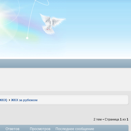
ЖКХ)
ЖКХ за рубежом
2 тем • Страница
1
из
1
Ответов
Просмотров
Последнее сообщение