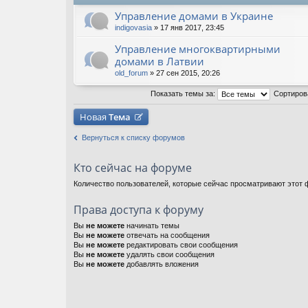
Управление домами в Украине
indigovasia
» 17 янв 2017, 23:45
Управление многоквартирными
домами в Латвии
old_forum
» 27 сен 2015, 20:26
Показать темы за:
Сортиров
Новая
Тема
Вернуться к списку форумов
Кто сейчас на форуме
Количество пользователей, которые сейчас просматривают этот ф
Права доступа к форуму
Вы
не можете
начинать темы
Вы
не можете
отвечать на сообщения
Вы
не можете
редактировать свои сообщения
Вы
не можете
удалять свои сообщения
Вы
не можете
добавлять вложения