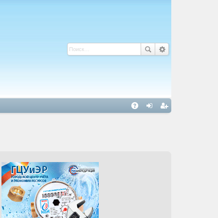
С
A
хо
ег
Q
д
ис
тр
ац
ия