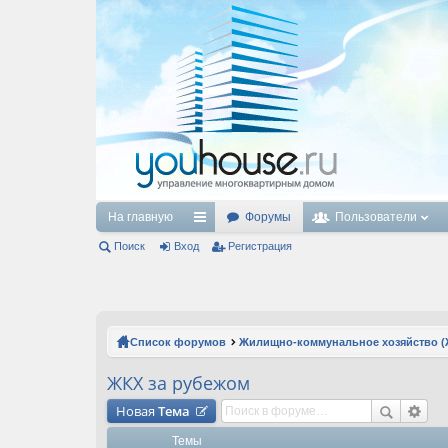
На главную
Форумы
Пользователи
Поиск
Вход
с
Регистрация
ы
лк
и
Список форумов
Жилищно-коммунальное хозяйство (
ЖКХ за рубежом
Новая
Тема
Темы