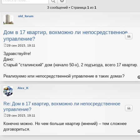
3 сообщений • Страница
1
из
1
old_forum
Дом в 17 квартир, вохможно ли непосредственное
Цитат
управление?
29 сен 2015, 19:11
С
о
Здравствуйте!
о
Дано:
б
щ
Старый "сталинский" дом (начало 50-х), 2 подъезда, всего 17 квартир.
е
н
и
Реализуемо или непосредственной управление в таких домах?
е
е
н
т
Alex_K
с
н
в
р
Re: Дом в 17 квартир, вохможно ли непосредственное
Цитат
управление?
29 сен 2015, 19:11
С
о
Конечно можно. Но чем больше квартир (мнений) – тем сложнее
о
договориться.
б
щ
е
е
н