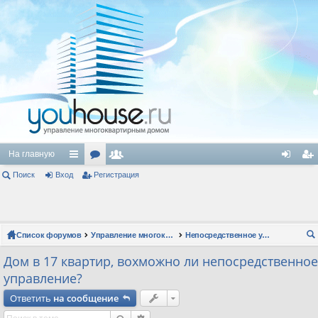
На главную
Поиск
Вход
с
ор
Регистрация
ол
хо
ег
ы
ум
ьз
д
ис
лк
ы
ов
тр
Список форумов
Управление многоквартирным домом
Непосредственное управление
и
ат
ац
ои
Дом в 17 квартир, вохможно ли непосредственное
ел
ия
ск
управление?
и
Ответить
на сообщение