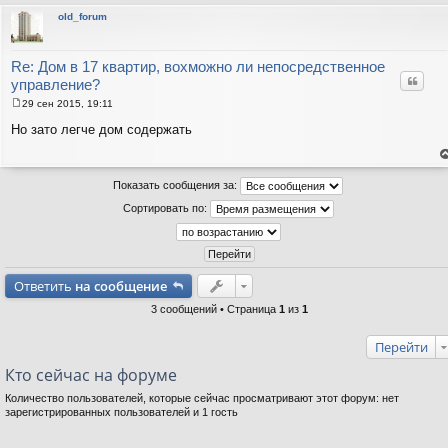
old_forum
Re: Дом в 17 квартир, вохможно ли непосредственное
Цитат
управление?
29 сен 2015, 19:11
С
о
Но зато легче дом содержать
о
б
щ
е
е
н
Показать сообщения за:
н
т
и
с
Сортировать по:
н
е
в
р
Ответить
на сообщение
3 сообщений • Страница
1
из
1
Перейти
Кто сейчас на форуме
Количество пользователей, которые сейчас просматривают этот форум: нет
зарегистрированных пользователей и 1 гость