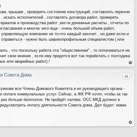
ве
рх
!
кам, крышам , проверять состояние конструкций, составлять перечни
, искать исполнителей , составлять договора работ, проверять
ериалов и производства работ ,вести денежные расчеты , отчеты по
гласования и многое чего еще - очень большой объем работ,
 управляющую компанию не то-что каждый захочет , но даже если и
й справиться - нужно быть широкопрофильным специалистом ( или
ть , что поскольку работа эта "общественная" , то оплачиваться не
нит свое мнение , если ему придется вот так поработать с полгодика
ых или аварийных работ) !
ер
ну
ть
ти Совета Дома
Цитат
ся
на
ве
рх
Лужкове все Члены Домового Комитета и их руководящего органа -
о оплате коммунальных услуг. Сейчас, в ЖК РФ хотят, чтобы за так
 раз больше безплатно. Не пройдёт халява. ОСС МКД должно в
редусмотреть оплату деятельности Совета дома. Дел будет: мама
ер
ну
ть
ся