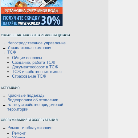
а
→
Непосредственное управление
→
Управляющая компания
→
ТСЖ
Общие вопросы
а
Создание, работа ТСЖ
Документооборот в ТСЖ
ТСЖ и собственник жилья
Страхование ТСЖ
→
Красивые подъезды
→
Видеоролики об отоплении
→
Благоустройство придомовой
К
территории
→
Ремонт и обслуживание
Ремонт
Уборка