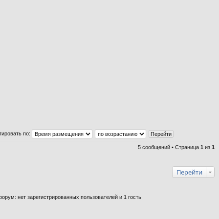
на
ве
рх
тировать по:
5 сообщений • Страница
1
из
1
Перейти
орум: нет зарегистрированных пользователей и 1 гость