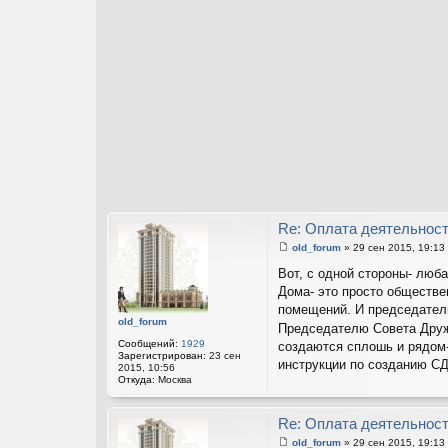
м
ац
ия
по
ль
зо
ва
те
ля
Al
ex
_
K
Re: Оплата деятельнос
old_forum
»
29 сен 2015, 19:13
С
о
Вот, с одной стороны- люба
о
Дома- это просто обществ
б
щ
помещений. И председатель
е
old_forum
Председателю Совета Друж
н
и
Сообщений:
1929
создаются сплошь и рядом-
е
Зарегистрирован:
23 сен
инструкции по созданию СД
2015, 10:56
Откуда:
Москва
Re: Оплата деятельнос
old_forum
»
29 сен 2015, 19:13