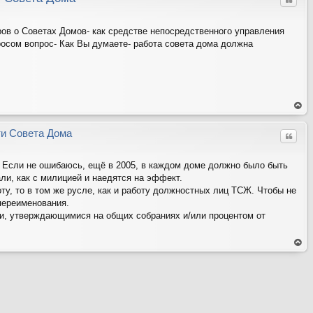
Цитат
ров о Советах Домов- как средстве непосредственного управления
росом вопрос- Как Вы думаете- работа совета дома должна
ер
ну
ть
ти Совета Дома
Цитат
ся
на
ве
рх
 Если не ошибаюсь, ещё в 2005, в каждом доме должно было быть
и, как с милицией и наедятся на эффект.
ту, то в том же русле, как и работу должностных лиц ТСЖ. Чтобы не
переименования.
и, утверждающимися на общих собраниях и/или процентом от
ер
ну
ть
ся
на
ве
рх