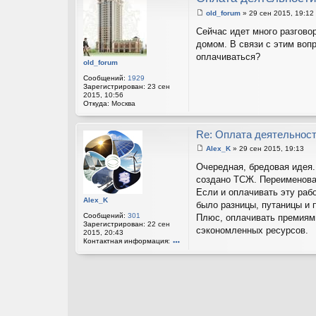
old_forum
»
29 сен 2015, 19:12
С
о
Сейчас идет много разгово
о
домом. В связи с этим воп
б
щ
оплачиваться?
е
old_forum
н
Сообщений:
1929
и
Зарегистрирован:
23 сен
е
2015, 10:56
Откуда:
Москва
Re: Оплата деятельнос
Alex_K
»
29 сен 2015, 19:13
С
о
Очередная, бредовая идея.
о
создано ТСЖ. Переименовал
б
щ
Если и оплачивать эту рабо
е
Alex_K
было разницы, путаницы и 
н
и
Сообщений:
301
Плюс, оплачивать премиям
е
Зарегистрирован:
22 сен
сэкономленных ресурсов.
2015, 20:43
Контактная информация:
он
та
кт
на
я
ин
ф
ор