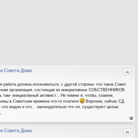
ти Совета Дома
Цитат
я работа должна оплачиваться, с другой стороны- что такое Совет
енная организация, состоящая из инициативных СОБСТВЕННИКОВ
 там- инициативный активист... Не помню я, чтобы, скажем,
ины в Советские времена что-то платили
Впрочем, сейчас СД
 это модно и это... законодательно что ли. существуют целые
,
ер
ну
ть
ти Совета Дома
Цитат
ся
на