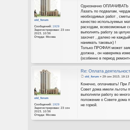
С
о
Однозначно ОПЛАЧИВАТЬ 
о
Лазать по подвалам, черда
б
щ
необходимых работ , сметы 
е
old_forum
качество используемых мат
н
и
Сообщений:
1929
расходам, всевозможные со
е
Зарегистрирован:
23 сен
выполнять работу за целую
2015, 10:56
Откуда:
Москва
захочет , далеко не кажды
нанимать таковых) !
Только ПРОФАН может заяви
должна , он наверняка изме
(особенно в период ремонтн
Re: Оплата деятельнос
old_forum
»
29 сен 2015, 19:13
С
о
Конечно, оплачивать! При 
о
Совет дома имели льготы п
б
щ
выполняли работу во много
е
old_forum
положение о Совете дома п
н
и
Сообщений:
1929
не горюй.
е
Зарегистрирован:
23 сен
2015, 10:56
Откуда:
Москва