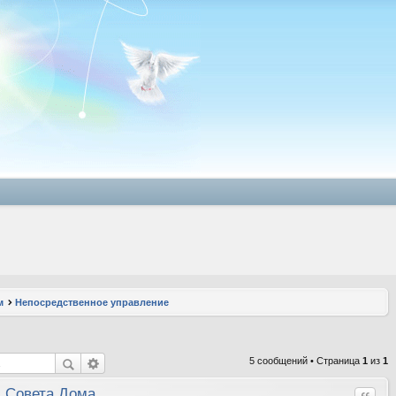
м
Непосредственное управление
5 сообщений • Страница
1
из
1
и Совета Дома