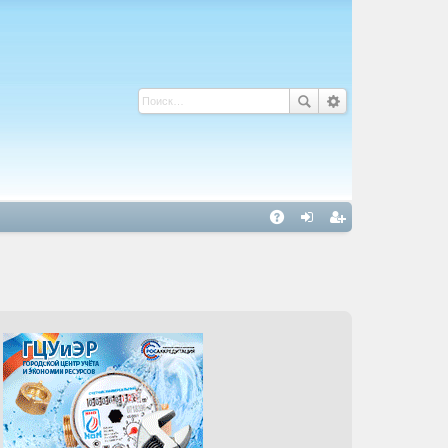
С
A
хо
ег
Q
д
ис
тр
ац
ия