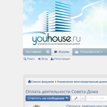
На главную
Форумы
Пользователи
Поиск
Вход
с
Регистрация
ы
лк
и
Список форумов
Управление многоквартирным домо
Оплата деятельности Совета Дома
Ответить
на сообщение
Оплата деятельност